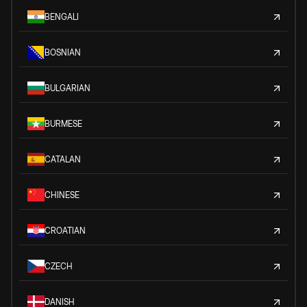
BENGALI
BOSNIAN
BULGARIAN
BURMESE
CATALAN
CHINESE
CROATIAN
CZECH
DANISH