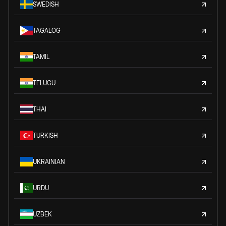
SWEDISH
TAGALOG
TAMIL
TELUGU
THAI
TURKISH
UKRAINIAN
URDU
UZBEK