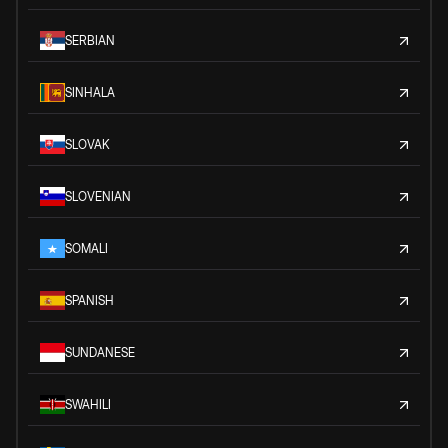
SERBIAN
SINHALA
SLOVAK
SLOVENIAN
SOMALI
SPANISH
SUNDANESE
SWAHILI