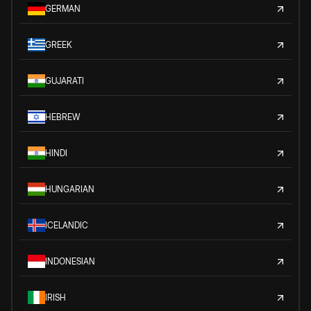
GERMAN
GREEK
GUJARATI
HEBREW
HINDI
HUNGARIAN
ICELANDIC
INDONESIAN
IRISH