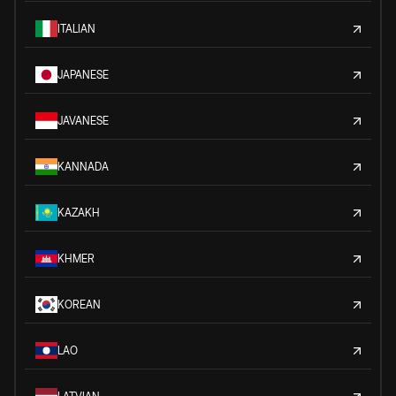
ITALIAN
JAPANESE
JAVANESE
KANNADA
KAZAKH
KHMER
KOREAN
LAO