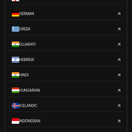
GERMAN
GREEK
GUJARATI
HEBREW
HINDI
HUNGARIAN
ICELANDIC
INDONESIAN