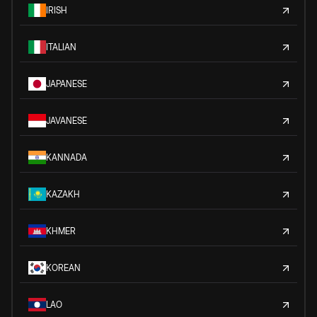
IRISH
ITALIAN
JAPANESE
JAVANESE
KANNADA
KAZAKH
KHMER
KOREAN
LAO