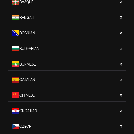
BASQUE
BENGALI
BOSNIAN
BULGARIAN
BURMESE
CATALAN
CHINESE
CROATIAN
CZECH