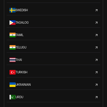
SWEDISH
TAGALOG
TAMIL
TELUGU
THAI
TURKISH
UKRAINIAN
URDU