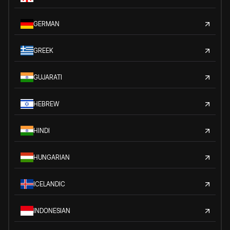
GERMAN
GREEK
GUJARATI
HEBREW
HINDI
HUNGARIAN
ICELANDIC
INDONESIAN