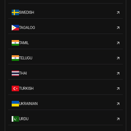
SWEDISH
TAGALOG
TAMIL
TELUGU
THAI
TURKISH
UKRAINIAN
URDU