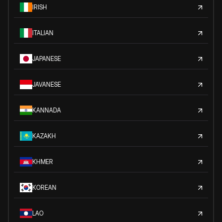
IRISH
ITALIAN
JAPANESE
JAVANESE
KANNADA
KAZAKH
KHMER
KOREAN
LAO