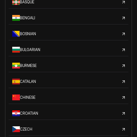
BASQUE
BENGALI
BOSNIAN
BULGARIAN
BURMESE
CATALAN
CHINESE
CROATIAN
CZECH