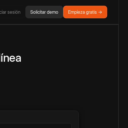
iciar sesión
Solicitar demo
Empieza gratis →
línea