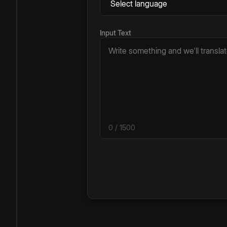
Input Text
0
/ 1500