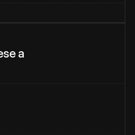
ese
a