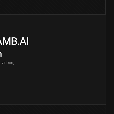
CAMB.AI
n
 vídeos,