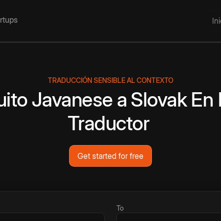
artups
In
TRADUCCIÓN SENSIBLE AL CONTEXTO
uito
Javanese
a
Slovak
En 
Traductor
Get started for free
To