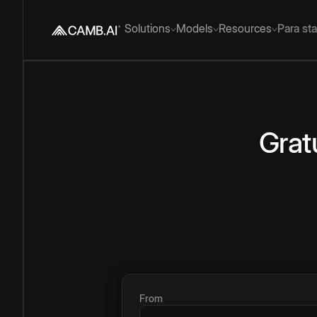
Solutions
Models
Resources
Para st
Grat
From