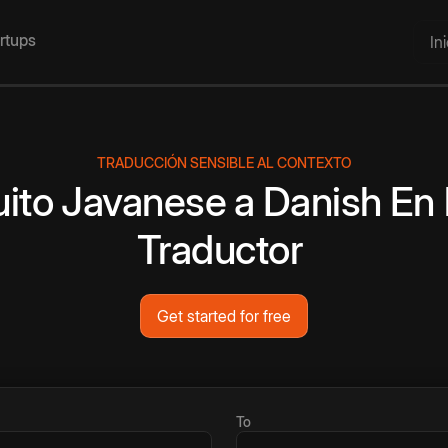
artups
In
TRADUCCIÓN SENSIBLE AL CONTEXTO
uito
Javanese
a
Danish
En 
Traductor
Get started for free
To