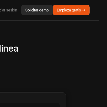
iciar sesión
Solicitar demo
Empieza gratis →
línea