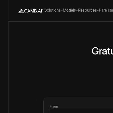
Solutions
Models
Resources
Para st
Grat
From