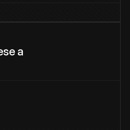
ese
a