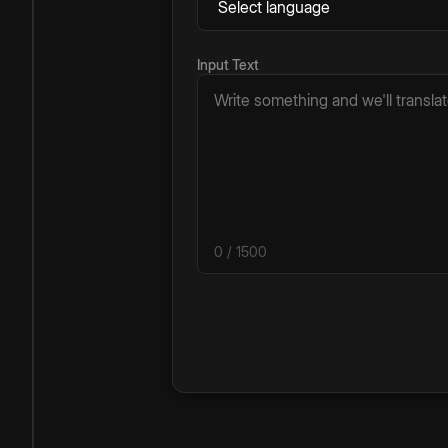
Input Text
0
/ 1500