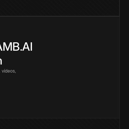
CAMB.AI
n
 vídeos,