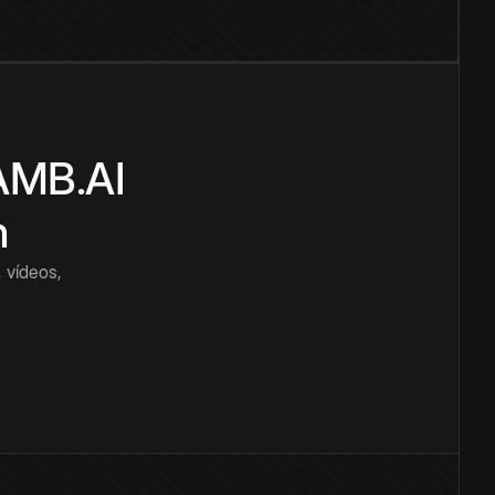
CAMB.AI
n
 vídeos,