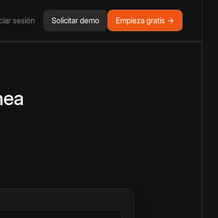
iciar sesión
Solicitar demo
Empieza gratis →
nea