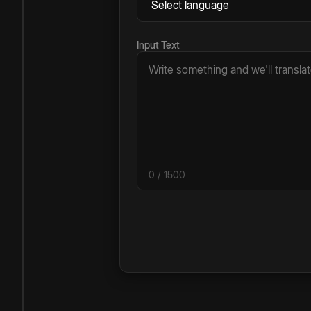
Input Text
0
/ 1500