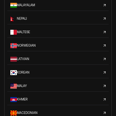
MALAYALAM
NEPALI
MALTESE
NORWEGIAN
LATVIAN
KOREAN
MALAY
KHMER
MACEDONIAN