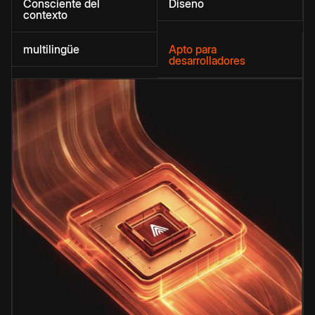
Consciente del
Diseño
contexto
multilingüe
Apto para
desarrolladores