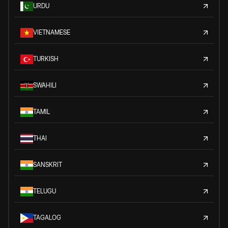
URDU
VIETNAMESE
TURKISH
SWAHILI
TAMIL
THAI
SANSKRIT
TELUGU
TAGALOG