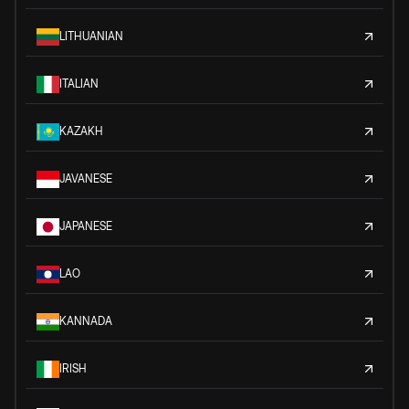
LITHUANIAN
ITALIAN
KAZAKH
JAVANESE
JAPANESE
LAO
KANNADA
IRISH