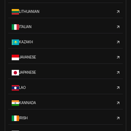
LITHUANIAN
ITALIAN
KAZAKH
JAVANESE
JAPANESE
LAO
KANNADA
IRISH