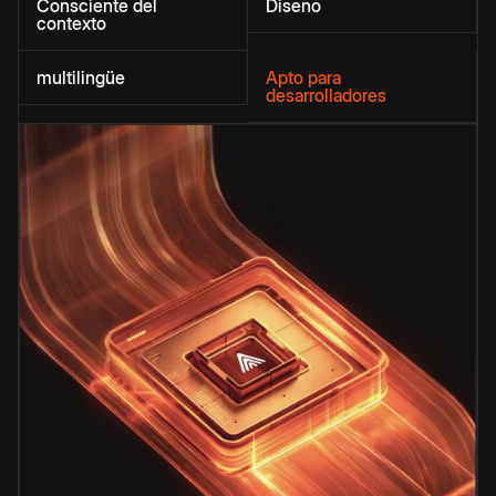
Consciente del
Diseño
contexto
multilingüe
Apto para
desarrolladores