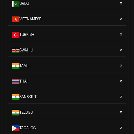
URDU
VIETNAMESE
TURKISH
SWAHILI
TAMIL
THAI
SANSKRIT
TELUGU
TAGALOG