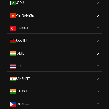
URDU
VIETNAMESE
TURKISH
SWAHILI
TAMIL
THAI
SANSKRIT
TELUGU
TAGALOG