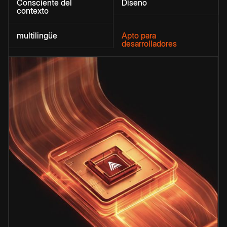
Consciente del
Diseño
contexto
multilingüe
Apto para
desarrolladores