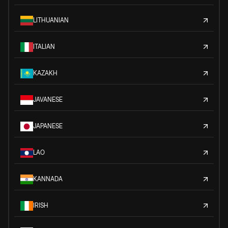
LITHUANIAN
ITALIAN
KAZAKH
JAVANESE
JAPANESE
LAO
KANNADA
IRISH