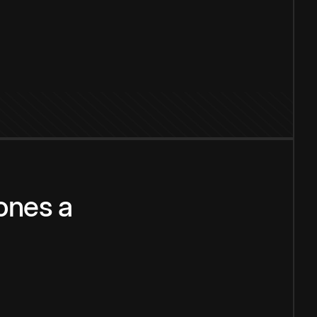
ones
a