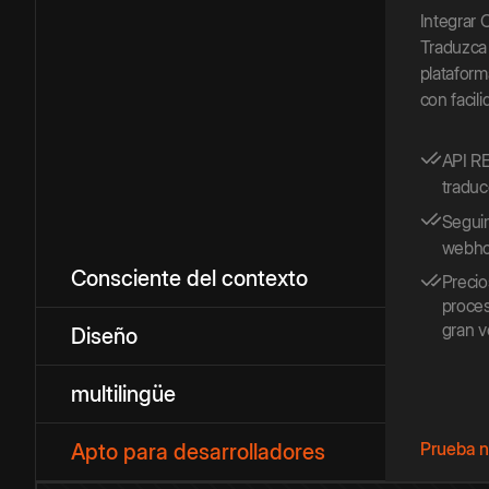
Integrar
Traduzca
plataform
con facili
API RE
traduc
Seguim
webho
Consciente del contexto
Precio
proce
gran 
Diseño
multilingüe
Prueba n
Apto para desarrolladores