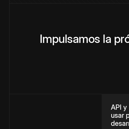
Impulsamos la pr
API y
usar 
desar