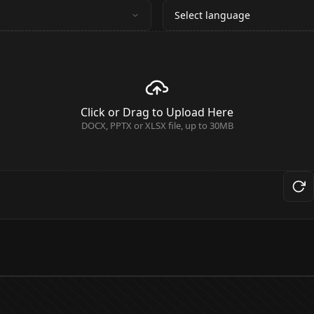
Select language
Click or Drag to Upload Here
DOCX, PPTX or XLSX file, up to 30MB