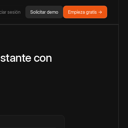
iciar sesión
Solicitar demo
Empieza gratis →
nstante
con