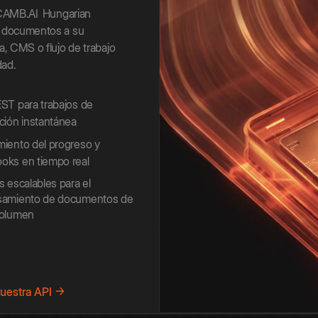
 CAMB.AI
Hungarian
 documentos a su
a, CMS o flujo de trabajo
dad.
ST para trabajos de
ción instantánea
iento del progreso y
oks en tiempo real
s escalables para el
samiento de documentos de
volumen
uestra API →