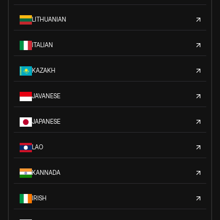
LITHUANIAN
ITALIAN
KAZAKH
JAVANESE
JAPANESE
LAO
KANNADA
IRISH