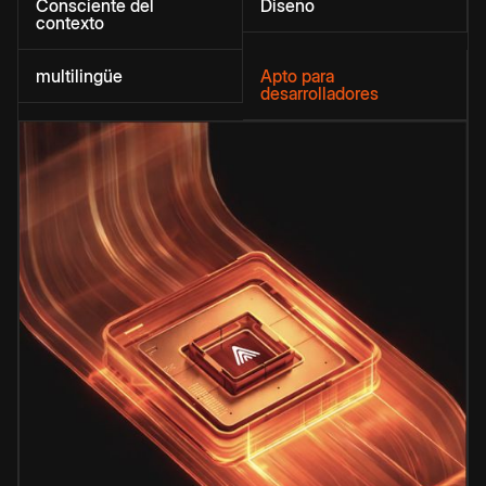
Consciente del
Diseño
contexto
multilingüe
Apto para
desarrolladores