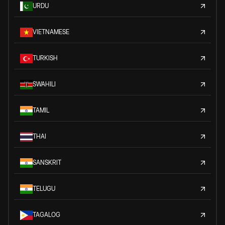
URDU
VIETNAMESE
TURKISH
SWAHILI
TAMIL
THAI
SANSKRIT
TELUGU
TAGALOG