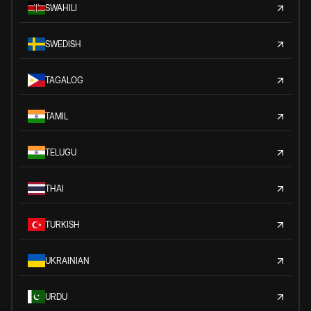
SWAHILI
SWEDISH
TAGALOG
TAMIL
TELUGU
THAI
TURKISH
UKRAINIAN
URDU