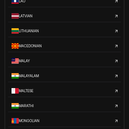
LAO
LATVIAN
LITHUANIAN
MACEDONIAN
MALAY
MALAYALAM
MALTESE
MARATHI
MONGOLIAN