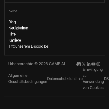
FIRMA
Blog
Neuigkeiten
Hilfe
Karriere
Tritt unserem Discord bei
Urheberrechte © 2026 CAMB.AI
Einwilligung
Allgemeine
zur
Datenschutzrichtlinie
DS
Geschäftsbedingungen
Verwendung
von Cookies