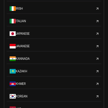
IRISH
ITALIAN
JAPANESE
JAVANESE
KANNADA
KAZAKH
KHMER
KOREAN