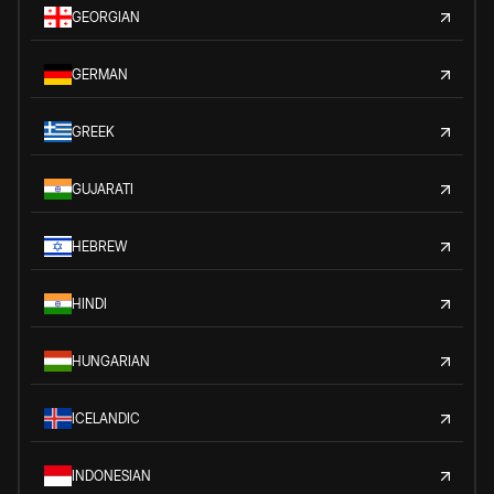
GEORGIAN
GERMAN
GREEK
GUJARATI
HEBREW
HINDI
HUNGARIAN
ICELANDIC
INDONESIAN