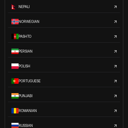
NEPALI
NORWEGIAN
PASHTO
PERSIAN
POLISH
PORTUGUESE
PUNJABI
ROMANIAN
RUSSIAN