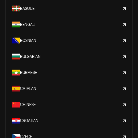
BASQUE
BENGALI
BOSNIAN
BULGARIAN
BURMESE
CATALAN
CHINESE
CROATIAN
CZECH