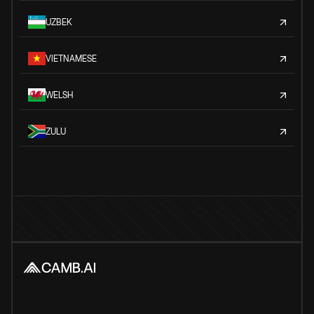
UZBEK
VIETNAMESE
WELSH
ZULU