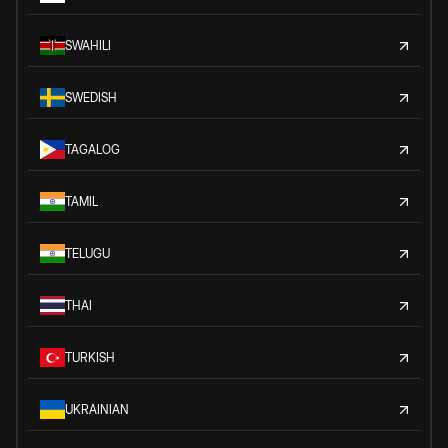
SWAHILI
SWEDISH
TAGALOG
TAMIL
TELUGU
THAI
TURKISH
UKRAINIAN