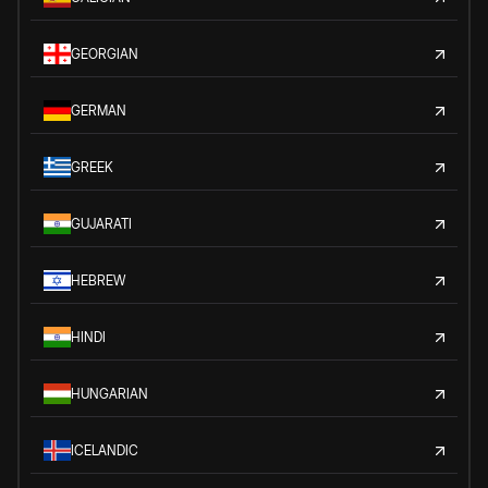
GEORGIAN
GERMAN
GREEK
GUJARATI
HEBREW
HINDI
HUNGARIAN
ICELANDIC