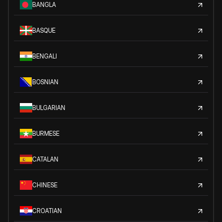
BANGLA
BASQUE
BENGALI
BOSNIAN
BULGARIAN
BURMESE
CATALAN
CHINESE
CROATIAN