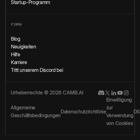
Startup-Programm
FIRMA
Blog
Neuigkeiten
Hilfe
Karriere
Tritt unserem Discord bei
Urheberrechte © 2026 CAMB.AI
Einwilligung
Allgemeine
zur
Datenschutzrichtlinie
DS
Geschäftsbedingungen
Verwendung
von Cookies