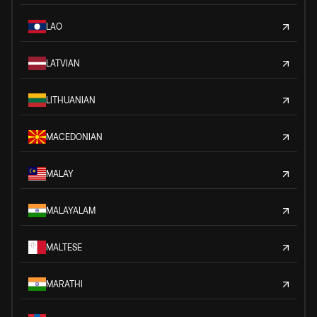
LAO
LATVIAN
LITHUANIAN
MACEDONIAN
MALAY
MALAYALAM
MALTESE
MARATHI