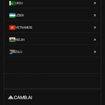
URDU
UZBEK
VIETNAMESE
WELSH
ZULU