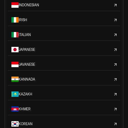
INDONESIAN
IRISH
ITALIAN
JAPANESE
JAVANESE
KANNADA
KAZAKH
KHMER
KOREAN