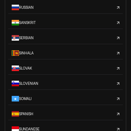
RUSSIAN
SANSKRIT
SERBIAN
SINHALA
SLOVAK
SLOVENIAN
SOMALI
SPANISH
SUNDANESE