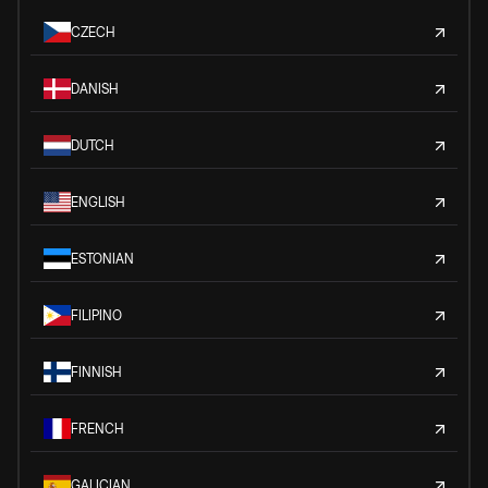
CZECH
DANISH
DUTCH
ENGLISH
ESTONIAN
FILIPINO
FINNISH
FRENCH
GALICIAN