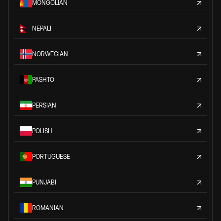
MONGOLIAN
NEPALI
NORWEGIAN
PASHTO
PERSIAN
POLISH
PORTUGUESE
PUNJABI
ROMANIAN