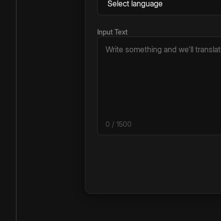
Input Text
0
/ 1500