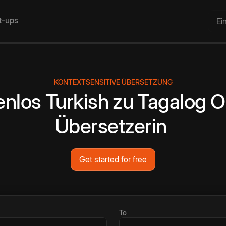
rt-ups
Ei
KONTEXTSENSITIVE ÜBERSETZUNG
enlos
Turkish
zu
Tagalog
O
Übersetzerin
Get started for free
To