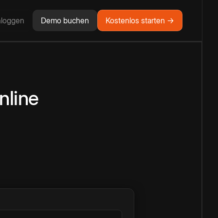
nloggen
Demo buchen
Kostenlos starten →
nline