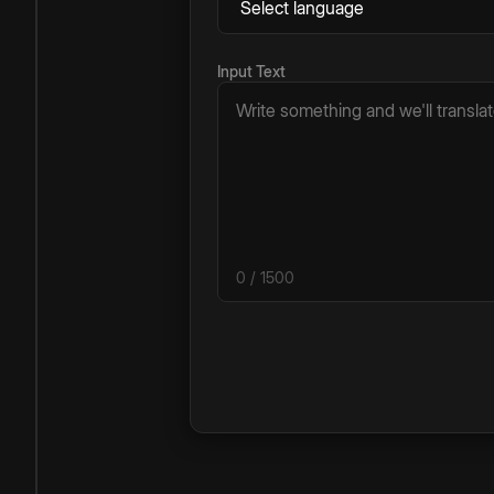
Input Text
0
/ 1500