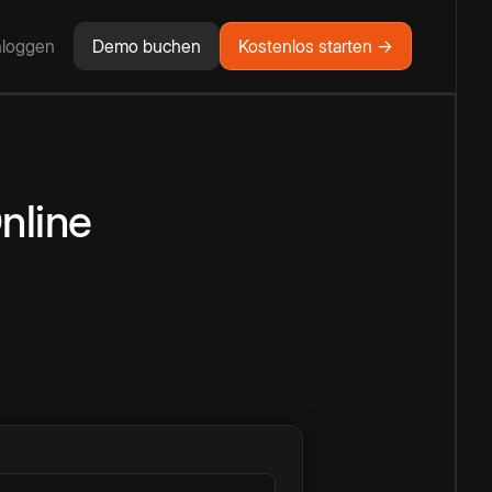
nloggen
Demo buchen
Kostenlos starten →
nline