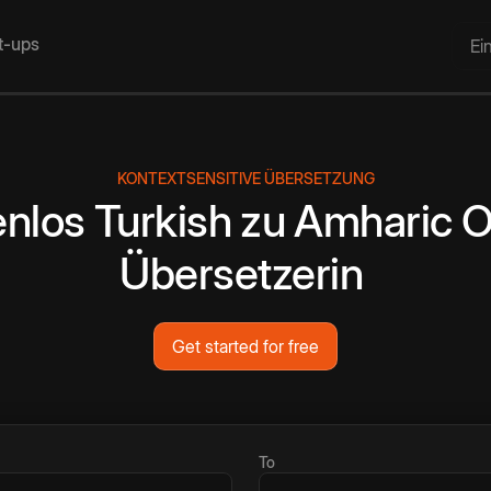
rt-ups
Ei
KONTEXTSENSITIVE ÜBERSETZUNG
enlos
Turkish
zu
Amharic
O
Übersetzerin
Get started for free
To