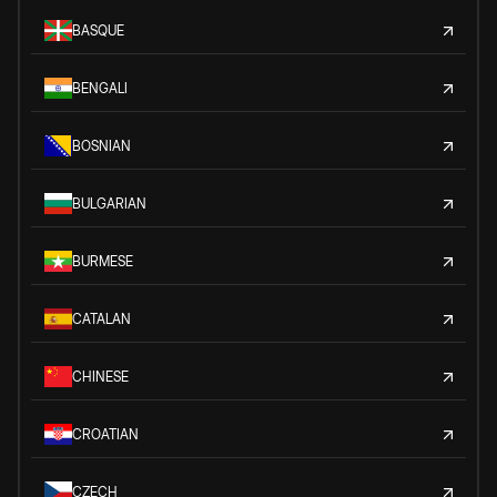
BASQUE
BENGALI
BOSNIAN
BULGARIAN
BURMESE
CATALAN
CHINESE
CROATIAN
CZECH