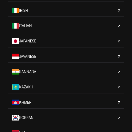
IRISH
ITALIAN
JAPANESE
JAVANESE
KANNADA
KAZAKH
KHMER
KOREAN