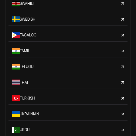
SWAHILI
SWEDISH
TAGALOG
TAMIL
TELUGU
THAI
TURKISH
UKRAINIAN
URDU