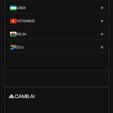
UZBEK
VIETNAMESE
WELSH
ZULU