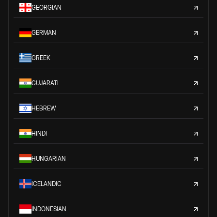
GEORGIAN
GERMAN
GREEK
GUJARATI
HEBREW
HINDI
HUNGARIAN
ICELANDIC
INDONESIAN