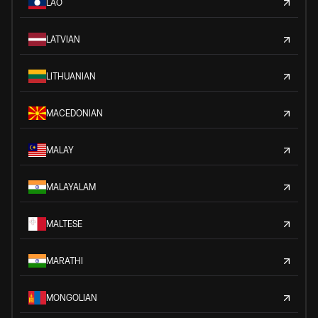
LAO
LATVIAN
LITHUANIAN
MACEDONIAN
MALAY
MALAYALAM
MALTESE
MARATHI
MONGOLIAN