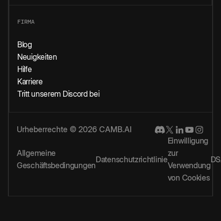
FIRMA
Blog
Neuigkeiten
Hilfe
Karriere
Tritt unserem Discord bei
Urheberrechte © 2026 CAMB.AI
Einwilligung
Allgemeine
zur
Datenschutzrichtlinie
DS
Geschäftsbedingungen
Verwendung
von Cookies