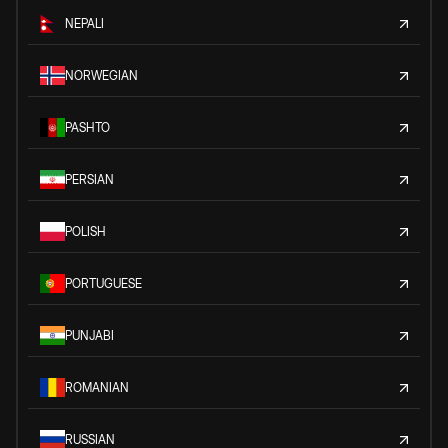
NEPALI
NORWEGIAN
PASHTO
PERSIAN
POLISH
PORTUGUESE
PUNJABI
ROMANIAN
RUSSIAN