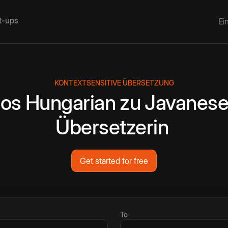
rt-ups
Ei
KONTEXTSENSITIVE ÜBERSETZUNG
los
Hungarian
zu
Javanes
Übersetzerin
Get started for free
To