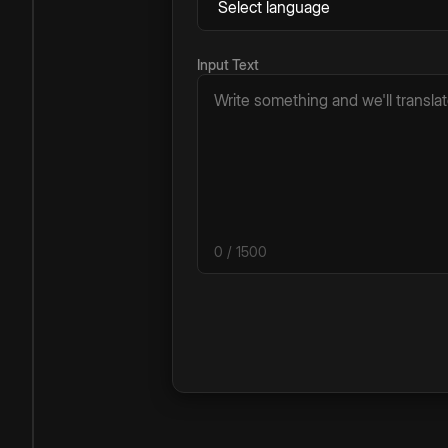
Input Text
0
/ 1500