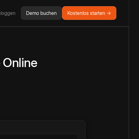
nloggen
Demo buchen
Kostenlos starten →
e
Online