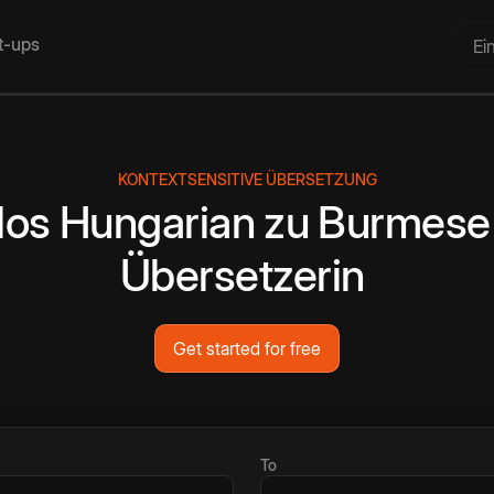
rt-ups
Ei
KONTEXTSENSITIVE ÜBERSETZUNG
los
Hungarian
zu
Burmese
Übersetzerin
Get started for free
To