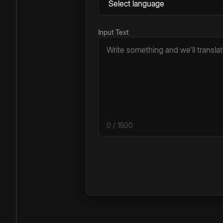
Input Text
0
/ 1500