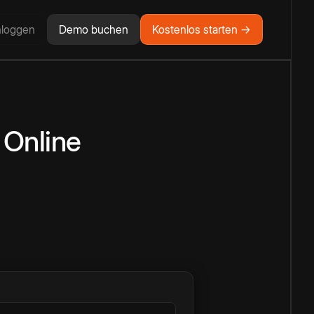
nloggen
Demo buchen
Kostenlos starten →
Online