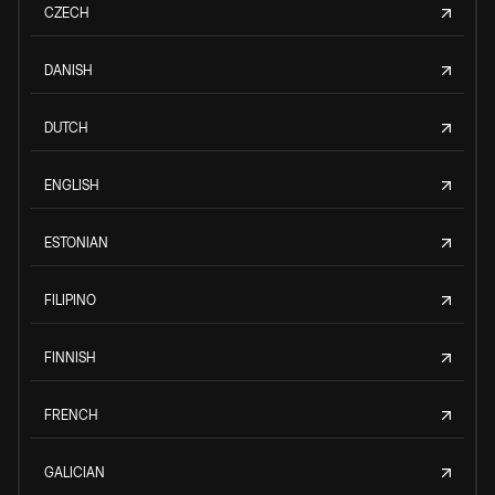
CZECH
DANISH
DUTCH
ENGLISH
ESTONIAN
FILIPINO
FINNISH
FRENCH
GALICIAN