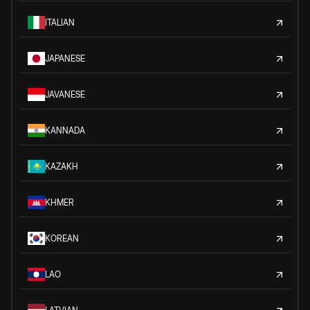
ITALIAN
JAPANESE
JAVANESE
KANNADA
KAZAKH
KHMER
KOREAN
LAO