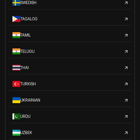
SWEDISH
TAGALOG
TAMIL
TELUGU
THAI
TURKISH
UKRAINIAN
URDU
UZBEK