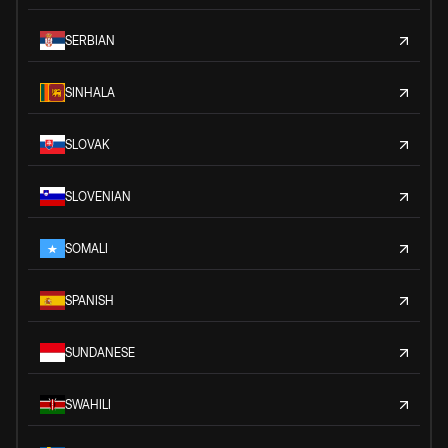
SERBIAN
SINHALA
SLOVAK
SLOVENIAN
SOMALI
SPANISH
SUNDANESE
SWAHILI