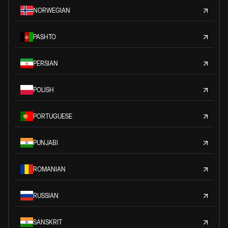
NORWEGIAN
PASHTO
PERSIAN
POLISH
PORTUGUESE
PUNJABI
ROMANIAN
RUSSIAN
SANSKRIT