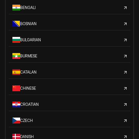
BENGALI
BOSNIAN
BULGARIAN
BURMESE
CATALAN
CHINESE
CROATIAN
CZECH
DANISH