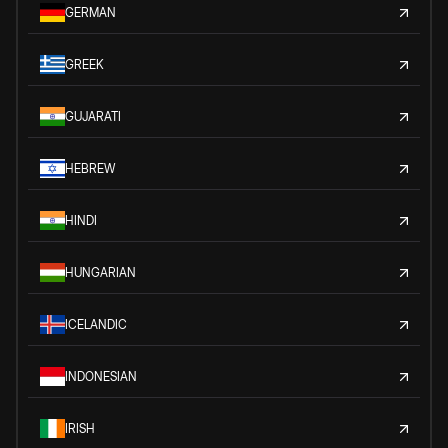
GERMAN
GREEK
GUJARATI
HEBREW
HINDI
HUNGARIAN
ICELANDIC
INDONESIAN
IRISH