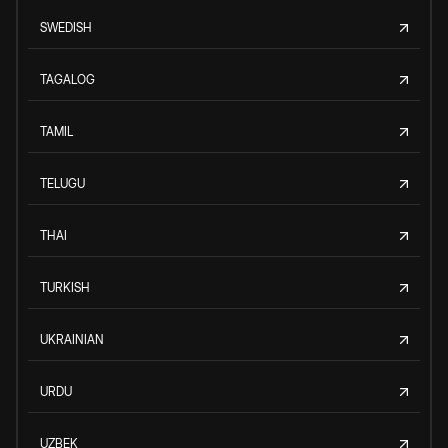
SWEDISH
TAGALOG
TAMIL
TELUGU
THAI
TURKISH
UKRAINIAN
URDU
UZBEK