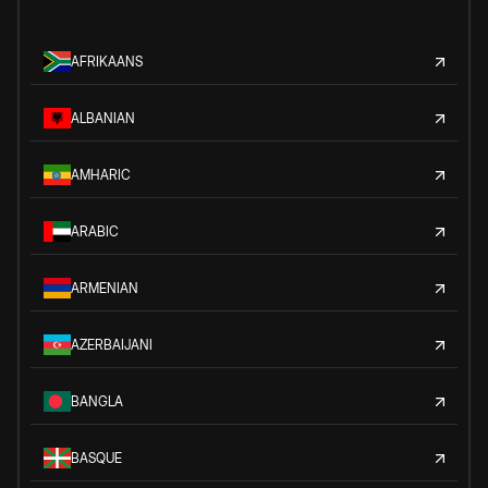
AFRIKAANS
ALBANIAN
AMHARIC
ARABIC
ARMENIAN
AZERBAIJANI
BANGLA
BASQUE