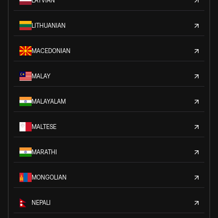
LATVIAN
LITHUANIAN
MACEDONIAN
MALAY
MALAYALAM
MALTESE
MARATHI
MONGOLIAN
NEPALI