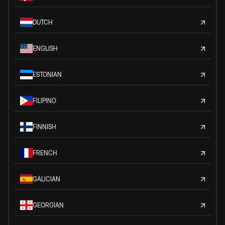
DUTCH
ENGLISH
ESTONIAN
FILIPINO
FINNISH
FRENCH
GALICIAN
GEORGIAN