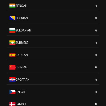
BENGALI
BOSNIAN
BULGARIAN
BURMESE
CATALAN
CHINESE
CROATIAN
CZECH
DANISH