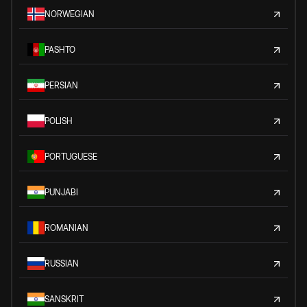
NORWEGIAN
PASHTO
PERSIAN
POLISH
PORTUGUESE
PUNJABI
ROMANIAN
RUSSIAN
SANSKRIT