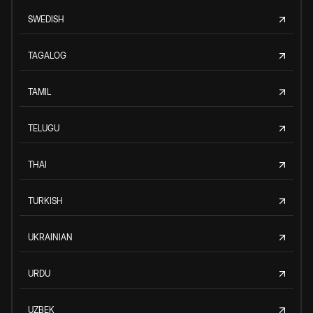
SWEDISH
TAGALOG
TAMIL
TELUGU
THAI
TURKISH
UKRAINIAN
URDU
UZBEK