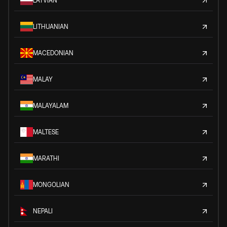
LATVIAN
LITHUANIAN
MACEDONIAN
MALAY
MALAYALAM
MALTESE
MARATHI
MONGOLIAN
NEPALI