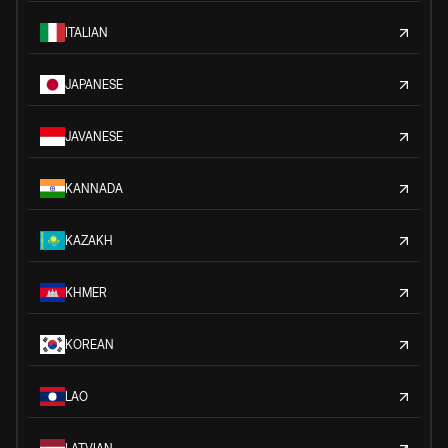
ITALIAN
JAPANESE
JAVANESE
KANNADA
KAZAKH
KHMER
KOREAN
LAO