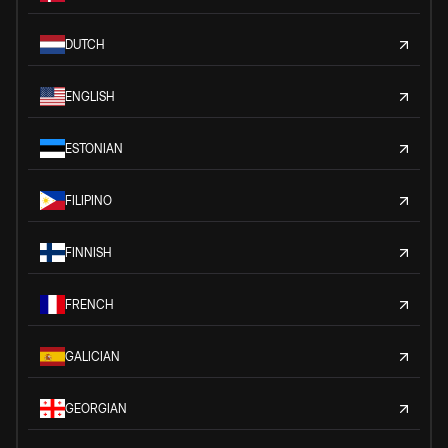
DUTCH
ENGLISH
ESTONIAN
FILIPINO
FINNISH
FRENCH
GALICIAN
GEORGIAN