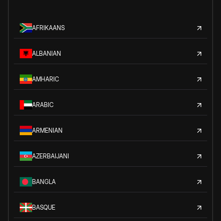
AFRIKAANS
ALBANIAN
AMHARIC
ARABIC
ARMENIAN
AZERBAIJANI
BANGLA
BASQUE