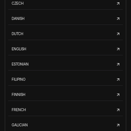
CZECH
DANISH
DUTCH
ENGLISH
ESTONIAN
FILIPINO
FINNISH
FRENCH
GALICIAN