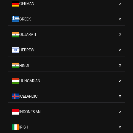
GERMAN
GREEK
GUJARATI
HEBREW
HINDI
HUNGARIAN
ICELANDIC
INDONESIAN
IRISH