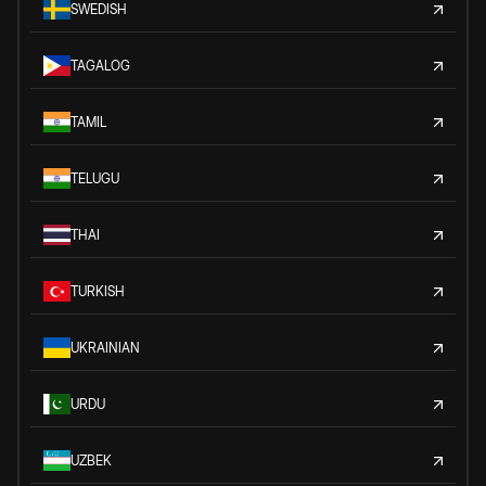
SWEDISH
TAGALOG
TAMIL
TELUGU
THAI
TURKISH
UKRAINIAN
URDU
UZBEK