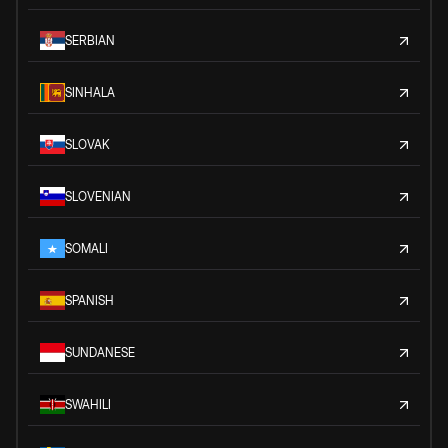
SERBIAN
SINHALA
SLOVAK
SLOVENIAN
SOMALI
SPANISH
SUNDANESE
SWAHILI