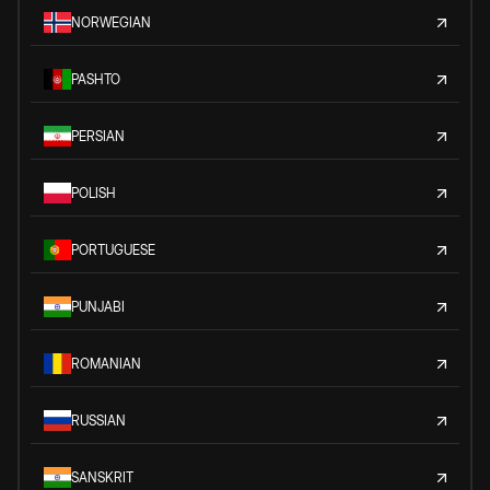
NORWEGIAN
PASHTO
PERSIAN
POLISH
PORTUGUESE
PUNJABI
ROMANIAN
RUSSIAN
SANSKRIT