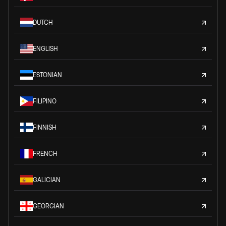
DUTCH
ENGLISH
ESTONIAN
FILIPINO
FINNISH
FRENCH
GALICIAN
GEORGIAN