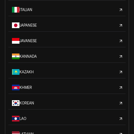
ITALIAN
JAPANESE
JAVANESE
KANNADA
KAZAKH
KHMER
KOREAN
LAO