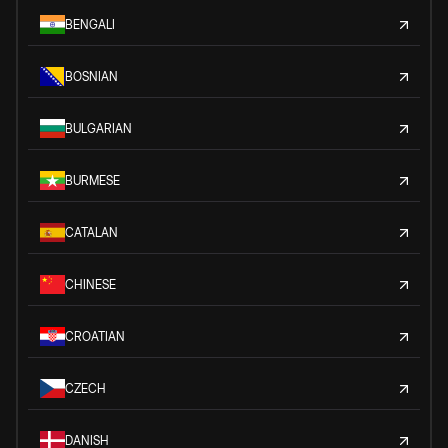
BENGALI
BOSNIAN
BULGARIAN
BURMESE
CATALAN
CHINESE
CROATIAN
CZECH
DANISH