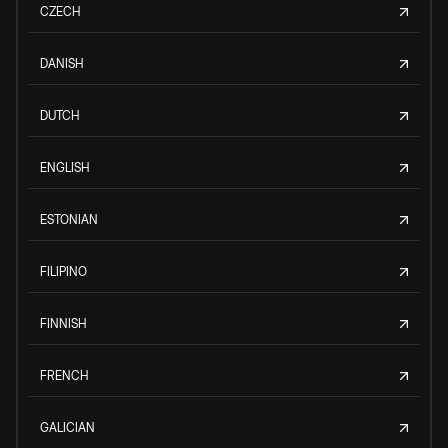
CZECH
DANISH
DUTCH
ENGLISH
ESTONIAN
FILIPINO
FINNISH
FRENCH
GALICIAN