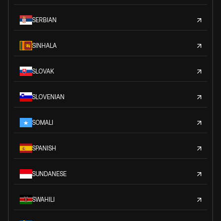
SERBIAN
SINHALA
SLOVAK
SLOVENIAN
SOMALI
SPANISH
SUNDANESE
SWAHILI