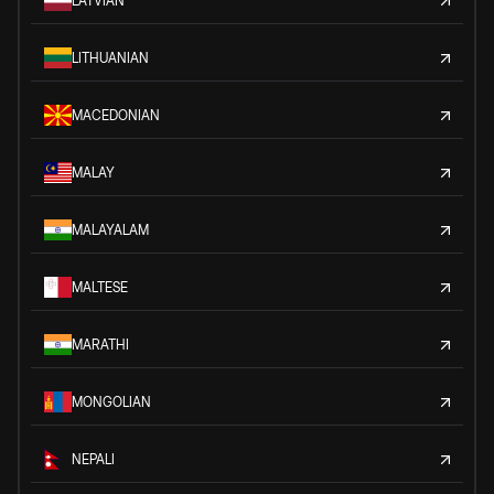
LATVIAN
LITHUANIAN
MACEDONIAN
MALAY
MALAYALAM
MALTESE
MARATHI
MONGOLIAN
NEPALI