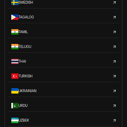
SWEDISH
TAGALOG
TAMIL
TELUGU
THAI
TURKISH
UKRAINIAN
URDU
UZBEK