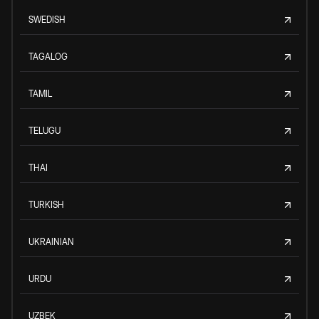
SWEDISH
TAGALOG
TAMIL
TELUGU
THAI
TURKISH
UKRAINIAN
URDU
UZBEK