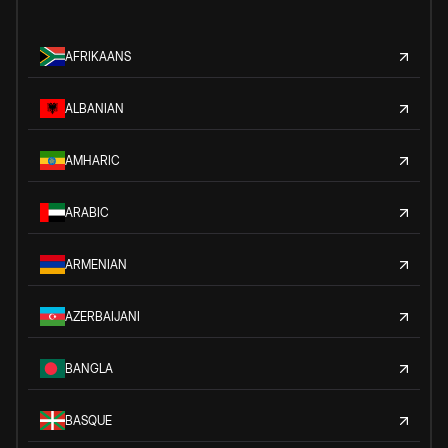
AFRIKAANS
ALBANIAN
AMHARIC
ARABIC
ARMENIAN
AZERBAIJANI
BANGLA
BASQUE