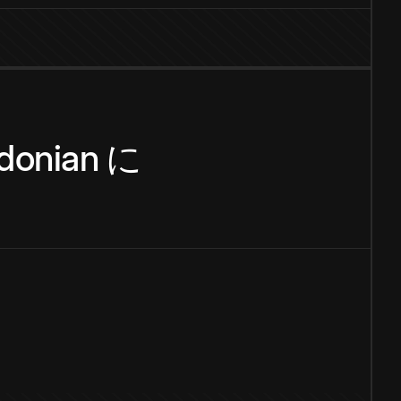
donian
に