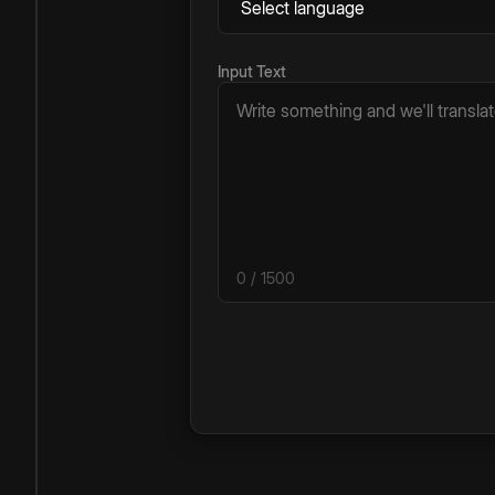
Input Text
0
/ 1500