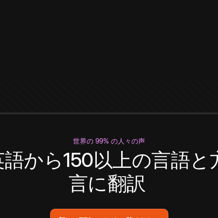
世界の 99% の人々の声
英語から150以上の言語と
言に翻訳