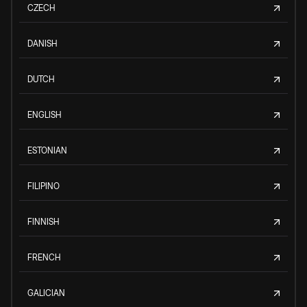
CZECH
DANISH
DUTCH
ENGLISH
ESTONIAN
FILIPINO
FINNISH
FRENCH
GALICIAN