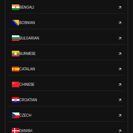
BENGALI
BOSNIAN
BULGARIAN
BURMESE
CATALAN
CHINESE
CROATIAN
CZECH
DANISH