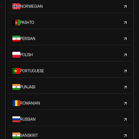
NORWEGIAN
PASHTO
PERSIAN
POLISH
PORTUGUESE
PUNJABI
ROMANIAN
RUSSIAN
SANSKRIT