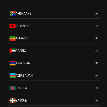
AFRIKAANS
ALBANIAN
AMHARIC
ARABIC
ARMENIAN
AZERBAIJANI
BANGLA
BASQUE