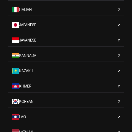
ITALIAN
JAPANESE
JAVANESE
KANNADA
KAZAKH
KHMER
KOREAN
LAO