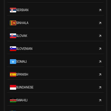
SERBIAN
SINHALA
SLOVAK
SLOVENIAN
SOMALI
SPANISH
SUNDANESE
SWAHILI