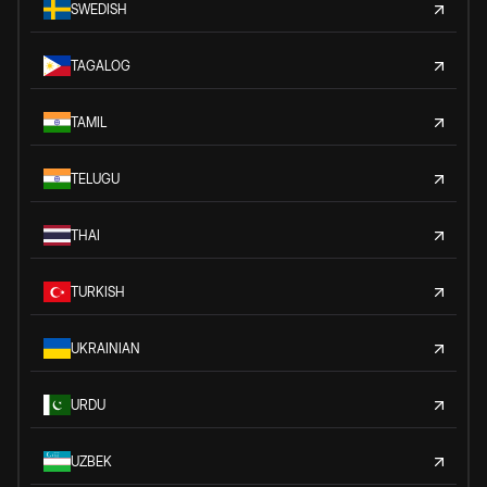
SWEDISH
TAGALOG
TAMIL
TELUGU
THAI
TURKISH
UKRAINIAN
URDU
UZBEK