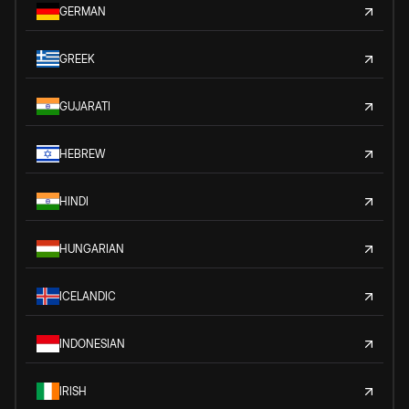
GERMAN
GREEK
GUJARATI
HEBREW
HINDI
HUNGARIAN
ICELANDIC
INDONESIAN
IRISH