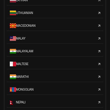
LATVIAN
LITHUANIAN
MACEDONIAN
MALAY
MALAYALAM
MALTESE
MARATHI
MONGOLIAN
NEPALI