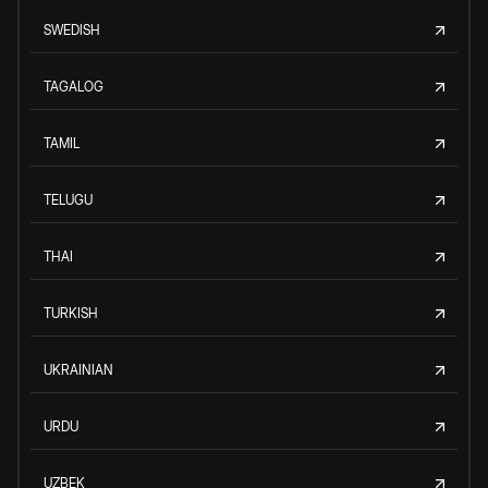
SWEDISH
TAGALOG
TAMIL
TELUGU
THAI
TURKISH
UKRAINIAN
URDU
UZBEK