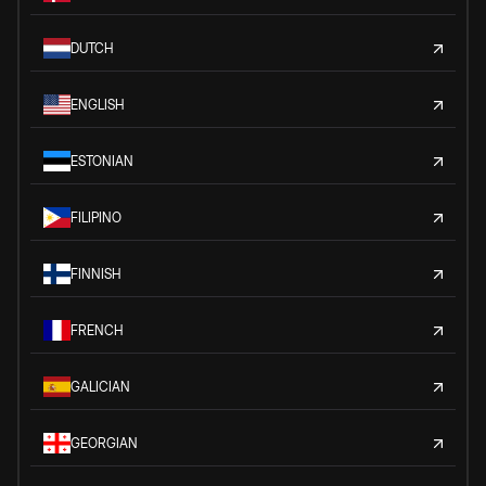
DUTCH
ENGLISH
ESTONIAN
FILIPINO
FINNISH
FRENCH
GALICIAN
GEORGIAN