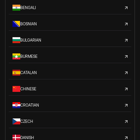
BENGALI
BOSNIAN
BULGARIAN
BURMESE
CATALAN
CHINESE
CROATIAN
CZECH
DANISH