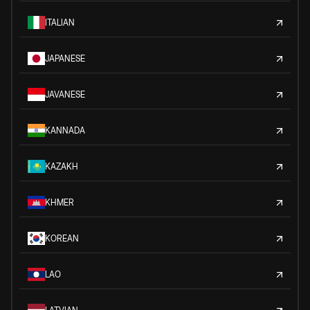
ITALIAN
JAPANESE
JAVANESE
KANNADA
KAZAKH
KHMER
KOREAN
LAO