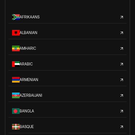
AFRIKAANS
ALBANIAN
AMHARIC
ARABIC
ARMENIAN
AZERBAIJANI
BANGLA
BASQUE