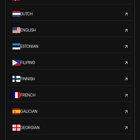
DUTCH
ENGLISH
ESTONIAN
FILIPINO
FINNISH
FRENCH
GALICIAN
GEORGIAN