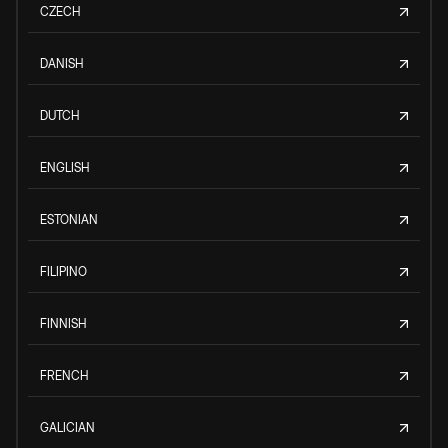
CZECH
DANISH
DUTCH
ENGLISH
ESTONIAN
FILIPINO
FINNISH
FRENCH
GALICIAN