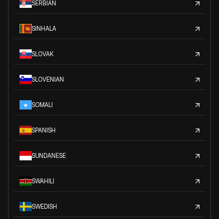
SERBIAN
SINHALA
SLOVAK
SLOVENIAN
SOMALI
SPANISH
SUNDANESE
SWAHILI
SWEDISH