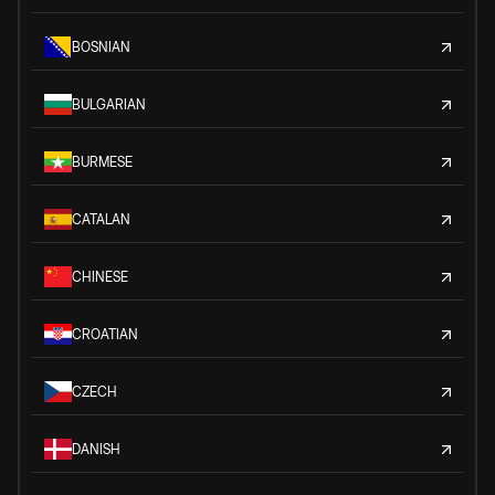
BOSNIAN
BULGARIAN
BURMESE
CATALAN
CHINESE
CROATIAN
CZECH
DANISH