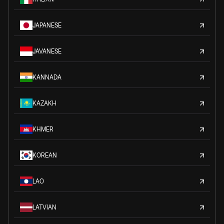
JAPANESE
JAVANESE
KANNADA
KAZAKH
KHMER
KOREAN
LAO
LATVIAN