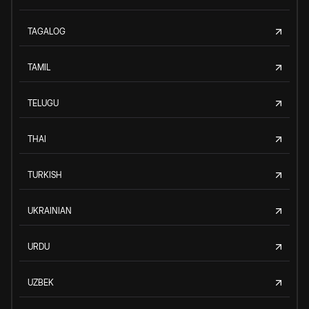
TAGALOG
TAMIL
TELUGU
THAI
TURKISH
UKRAINIAN
URDU
UZBEK