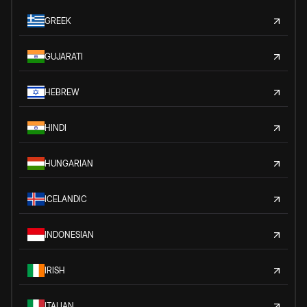
GREEK
GUJARATI
HEBREW
HINDI
HUNGARIAN
ICELANDIC
INDONESIAN
IRISH
ITALIAN