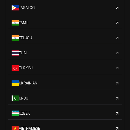
TAGALOG
TAMIL
TELUGU
THAI
TURKISH
UKRAINIAN
URDU
UZBEK
VIETNAMESE