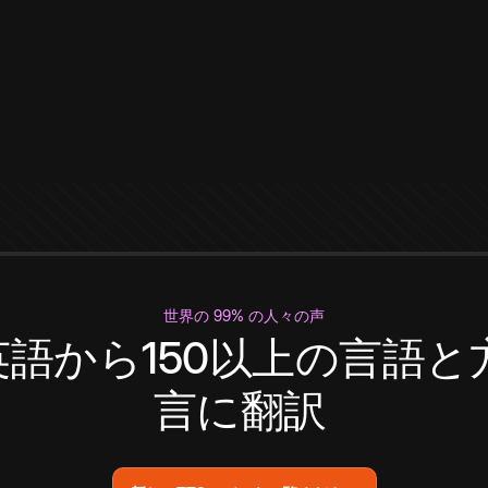
世界の 99% の人々の声
英語から150以上の言語と
言に翻訳