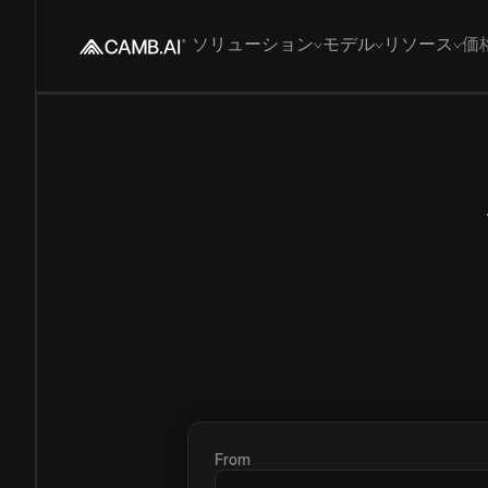
ソリューション
モデル
リソース
価
From