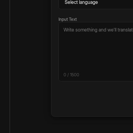
Input Text
0
/ 1500