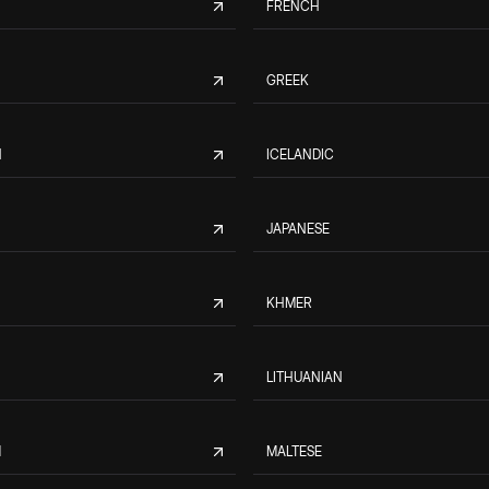
FRENCH
GREEK
N
ICELANDIC
JAPANESE
KHMER
LITHUANIAN
M
MALTESE