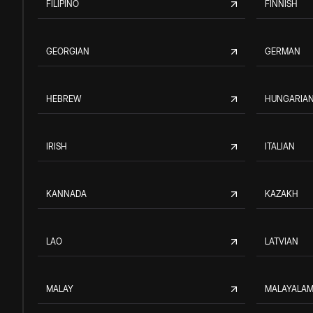
FILIPINO
FINNISH
GEORGIAN
GERMAN
HEBREW
HUNGARIA
IRISH
ITALIAN
KANNADA
KAZAKH
LAO
LATVIAN
MALAY
MALAYALA