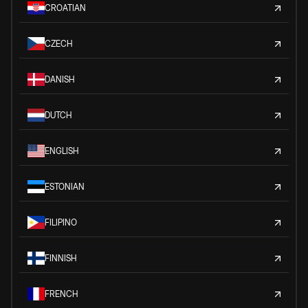
CROATIAN
CZECH
DANISH
DUTCH
ENGLISH
ESTONIAN
FILIPINO
FINNISH
FRENCH