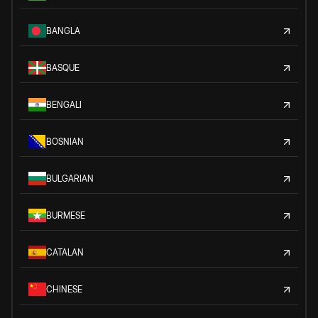
BANGLA
BASQUE
BENGALI
BOSNIAN
BULGARIAN
BURMESE
CATALAN
CHINESE