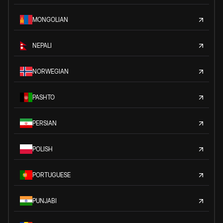
MONGOLIAN
NEPALI
NORWEGIAN
PASHTO
PERSIAN
POLISH
PORTUGUESE
PUNJABI