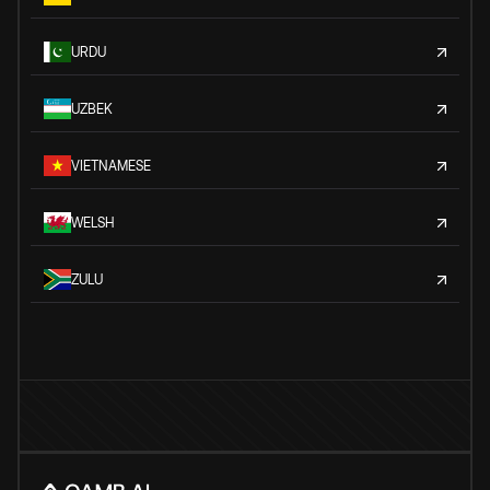
URDU
UZBEK
VIETNAMESE
WELSH
ZULU