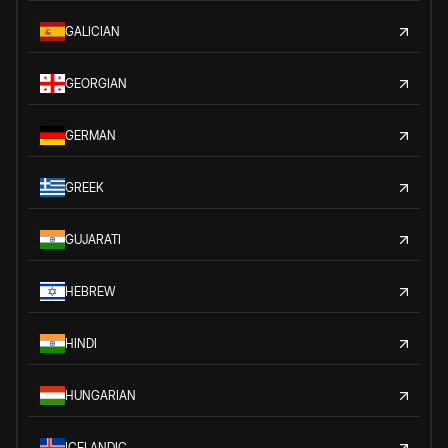
GALICIAN
GEORGIAN
GERMAN
GREEK
GUJARATI
HEBREW
HINDI
HUNGARIAN
ICELANDIC