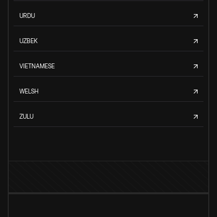
URDU
UZBEK
VIETNAMESE
WELSH
ZULU