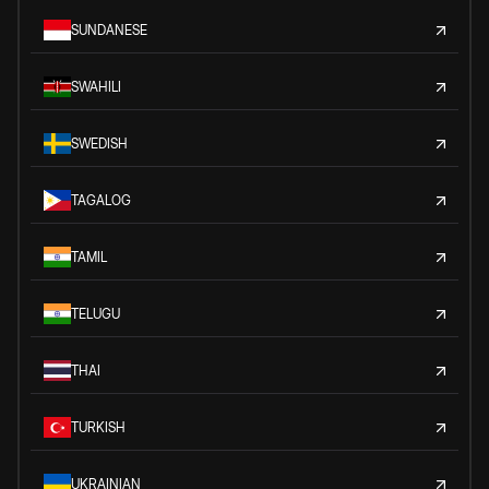
SUNDANESE
SWAHILI
SWEDISH
TAGALOG
TAMIL
TELUGU
THAI
TURKISH
UKRAINIAN