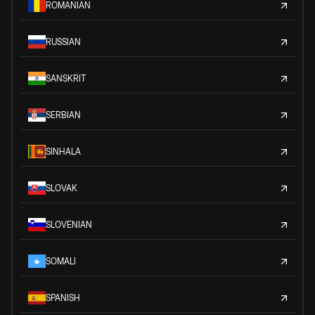
ROMANIAN
RUSSIAN
SANSKRIT
SERBIAN
SINHALA
SLOVAK
SLOVENIAN
SOMALI
SPANISH