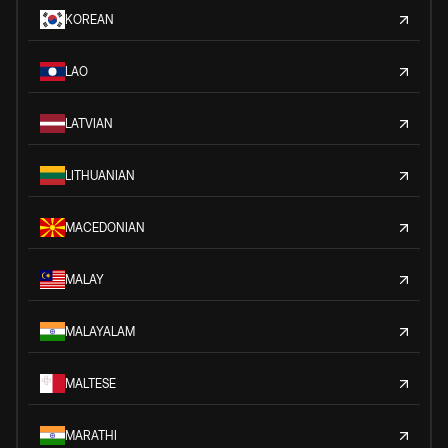
KOREAN
LAO
LATVIAN
LITHUANIAN
MACEDONIAN
MALAY
MALAYALAM
MALTESE
MARATHI