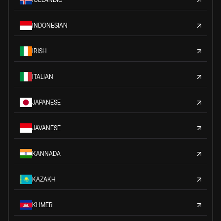
INDONESIAN
IRISH
ITALIAN
JAPANESE
JAVANESE
KANNADA
KAZAKH
KHMER