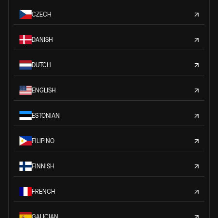
CZECH
DANISH
DUTCH
ENGLISH
ESTONIAN
FILIPINO
FINNISH
FRENCH
GALICIAN