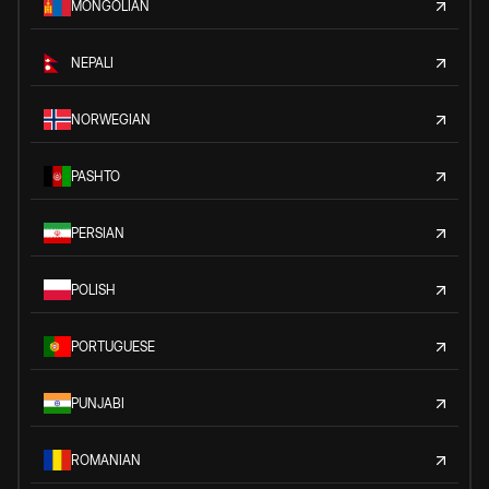
MONGOLIAN
NEPALI
NORWEGIAN
PASHTO
PERSIAN
POLISH
PORTUGUESE
PUNJABI
ROMANIAN