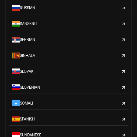
RUSSIAN
SANSKRIT
SERBIAN
SINHALA
SLOVAK
SLOVENIAN
SOMALI
SPANISH
SUNDANESE