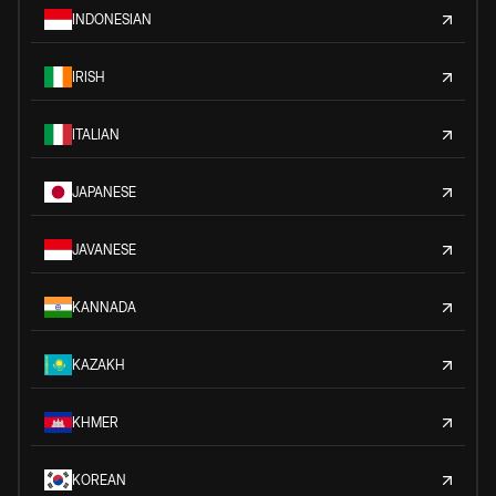
INDONESIAN
IRISH
ITALIAN
JAPANESE
JAVANESE
KANNADA
KAZAKH
KHMER
KOREAN