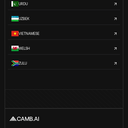
URDU
UZBEK
VIETNAMESE
WELSH
ZULU