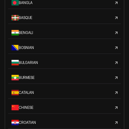
BANGLA
BASQUE
BENGALI
BOSNIAN
BULGARIAN
BURMESE
CATALAN
CHINESE
CROATIAN