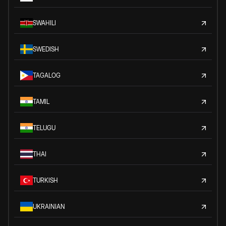
SWAHILI
SWEDISH
TAGALOG
TAMIL
TELUGU
THAI
TURKISH
UKRAINIAN