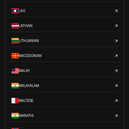
LAO
LATVIAN
LITHUANIAN
MACEDONIAN
MALAY
MALAYALAM
MALTESE
MARATHI