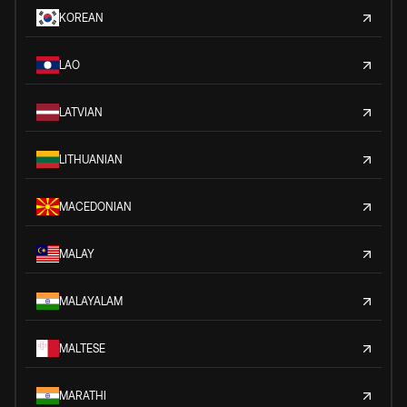
KOREAN
LAO
LATVIAN
LITHUANIAN
MACEDONIAN
MALAY
MALAYALAM
MALTESE
MARATHI