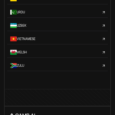
URDU
UZBEK
VIETNAMESE
WELSH
ZULU