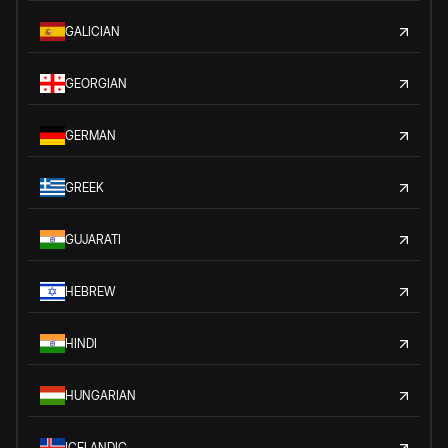
GALICIAN
GEORGIAN
GERMAN
GREEK
GUJARATI
HEBREW
HINDI
HUNGARIAN
ICELANDIC