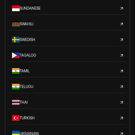
SUNDANESE
SWAHILI
SWEDISH
TAGALOG
TAMIL
TELUGU
THAI
TURKISH
UKRAINIAN