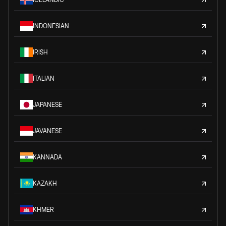
INDONESIAN
IRISH
ITALIAN
JAPANESE
JAVANESE
KANNADA
KAZAKH
KHMER