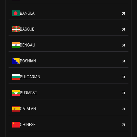
BANGLA
BASQUE
BENGALI
BOSNIAN
BULGARIAN
BURMESE
CATALAN
CHINESE