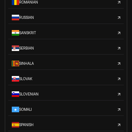
ROMANIAN
RUSSIAN
SANSKRIT
SERBIAN
SINHALA
SLOVAK
SLOVENIAN
SOMALI
SPANISH