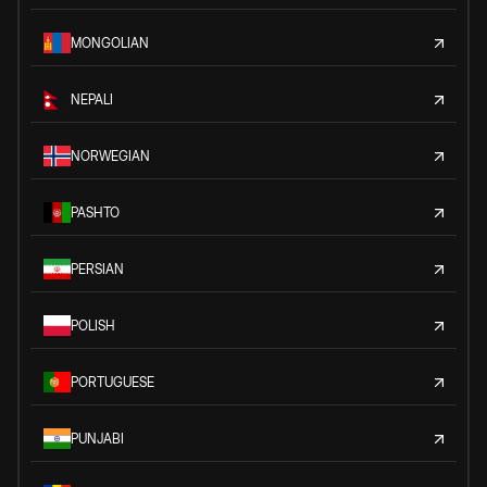
MONGOLIAN
NEPALI
NORWEGIAN
PASHTO
PERSIAN
POLISH
PORTUGUESE
PUNJABI