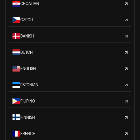
CROATIAN
CZECH
DANISH
DUTCH
ENGLISH
ESTONIAN
FILIPINO
FINNISH
FRENCH