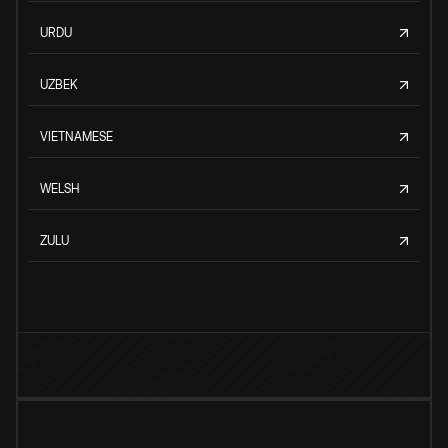
URDU
UZBEK
VIETNAMESE
WELSH
ZULU