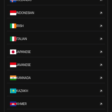
INDONESIAN
IRISH
ITALIAN
JAPANESE
JAVANESE
KANNADA
KAZAKH
KHMER