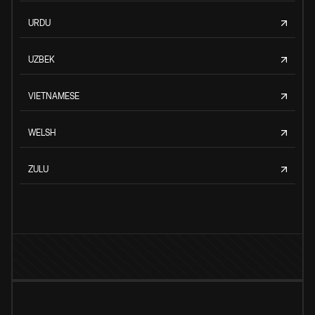
URDU
UZBEK
VIETNAMESE
WELSH
ZULU