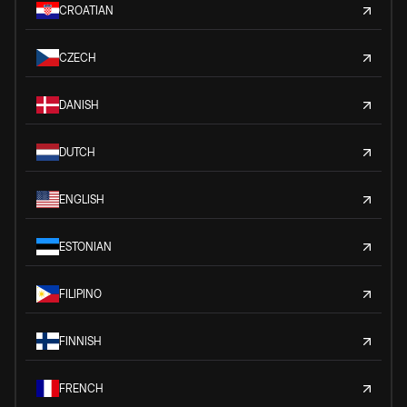
CROATIAN
CZECH
DANISH
DUTCH
ENGLISH
ESTONIAN
FILIPINO
FINNISH
FRENCH