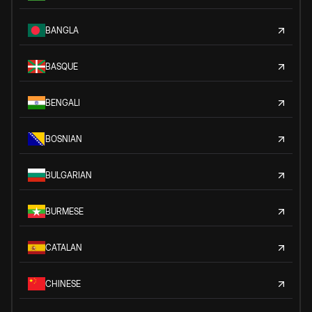
BANGLA
BASQUE
BENGALI
BOSNIAN
BULGARIAN
BURMESE
CATALAN
CHINESE