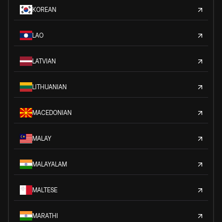
KOREAN
LAO
LATVIAN
LITHUANIAN
MACEDONIAN
MALAY
MALAYALAM
MALTESE
MARATHI