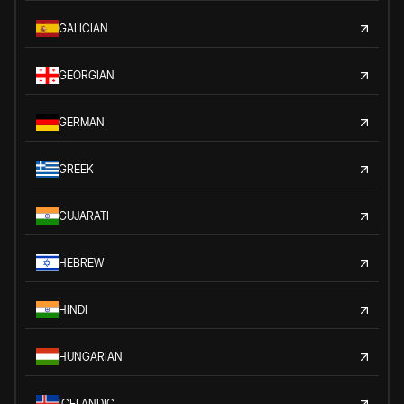
GALICIAN
GEORGIAN
GERMAN
GREEK
GUJARATI
HEBREW
HINDI
HUNGARIAN
ICELANDIC