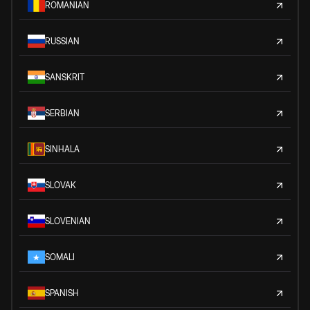
ROMANIAN
RUSSIAN
SANSKRIT
SERBIAN
SINHALA
SLOVAK
SLOVENIAN
SOMALI
SPANISH