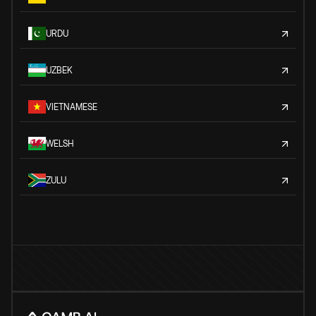
URDU
UZBEK
VIETNAMESE
WELSH
ZULU