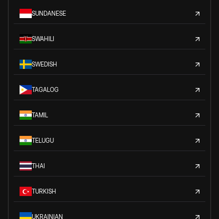
SUNDANESE
SWAHILI
SWEDISH
TAGALOG
TAMIL
TELUGU
THAI
TURKISH
UKRAINIAN