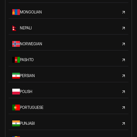
MONGOLIAN
NEPALI
NORWEGIAN
PASHTO
PERSIAN
POLISH
PORTUGUESE
PUNJABI