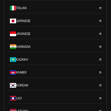
ITALIAN
JAPANESE
JAVANESE
KANNADA
KAZAKH
KHMER
KOREAN
LAO