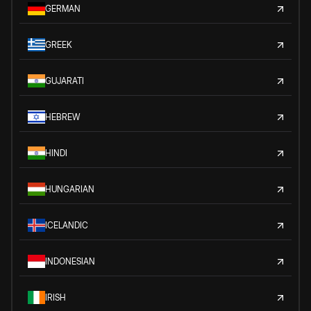
GERMAN
GREEK
GUJARATI
HEBREW
HINDI
HUNGARIAN
ICELANDIC
INDONESIAN
IRISH