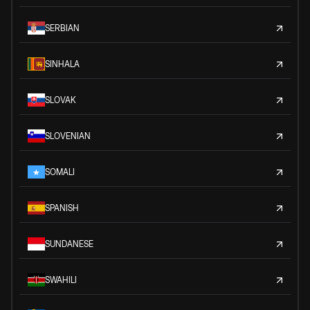
SERBIAN
SINHALA
SLOVAK
SLOVENIAN
SOMALI
SPANISH
SUNDANESE
SWAHILI