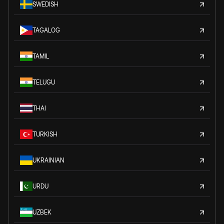
SWEDISH
TAGALOG
TAMIL
TELUGU
THAI
TURKISH
UKRAINIAN
URDU
UZBEK