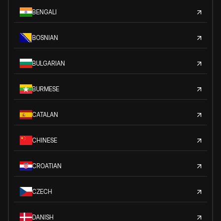
BENGALI
BOSNIAN
BULGARIAN
BURMESE
CATALAN
CHINESE
CROATIAN
CZECH
DANISH