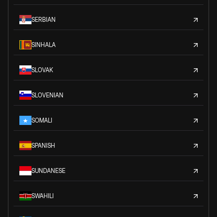
SERBIAN
SINHALA
SLOVAK
SLOVENIAN
SOMALI
SPANISH
SUNDANESE
SWAHILI