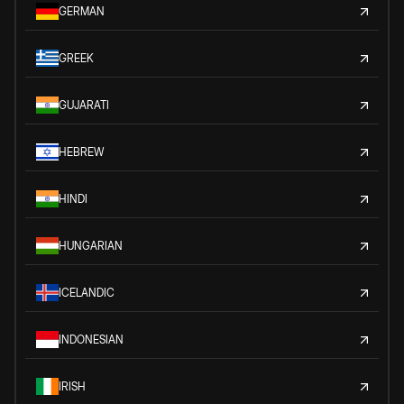
GERMAN
GREEK
GUJARATI
HEBREW
HINDI
HUNGARIAN
ICELANDIC
INDONESIAN
IRISH