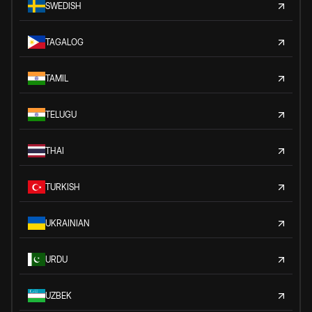
SWEDISH
TAGALOG
TAMIL
TELUGU
THAI
TURKISH
UKRAINIAN
URDU
UZBEK