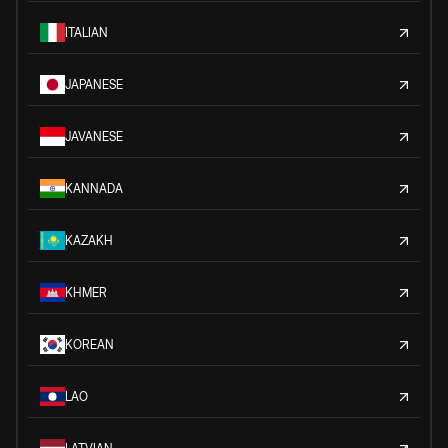
ITALIAN
JAPANESE
JAVANESE
KANNADA
KAZAKH
KHMER
KOREAN
LAO