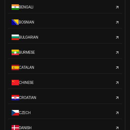
BENGALI
BOSNIAN
BULGARIAN
BURMESE
CATALAN
CHINESE
CROATIAN
CZECH
DANISH