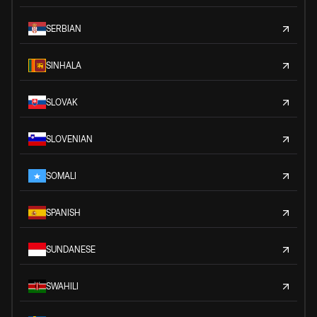
SERBIAN
SINHALA
SLOVAK
SLOVENIAN
SOMALI
SPANISH
SUNDANESE
SWAHILI