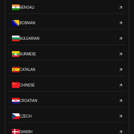
BENGALI
BOSNIAN
BULGARIAN
BURMESE
CATALAN
CHINESE
CROATIAN
CZECH
DANISH