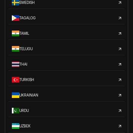
SWEDISH
TAGALOG
TAMIL
TELUGU
THAI
TURKISH
UKRAINIAN
URDU
UZBEK