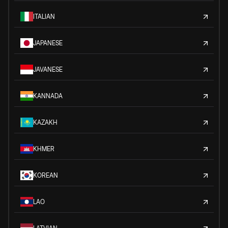
ITALIAN
JAPANESE
JAVANESE
KANNADA
KAZAKH
KHMER
KOREAN
LAO