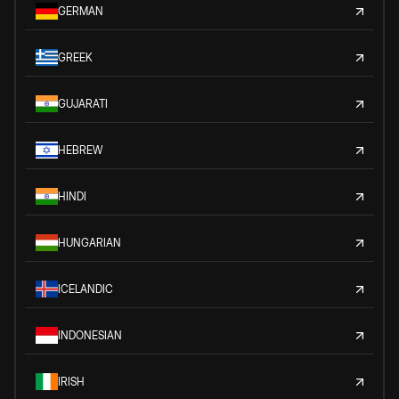
GERMAN
GREEK
GUJARATI
HEBREW
HINDI
HUNGARIAN
ICELANDIC
INDONESIAN
IRISH