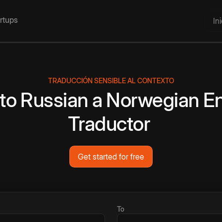
artups
In
TRADUCCIÓN SENSIBLE AL CONTEXTO
to
Russian
a
Norwegian
En
Traductor
Get started for free
To