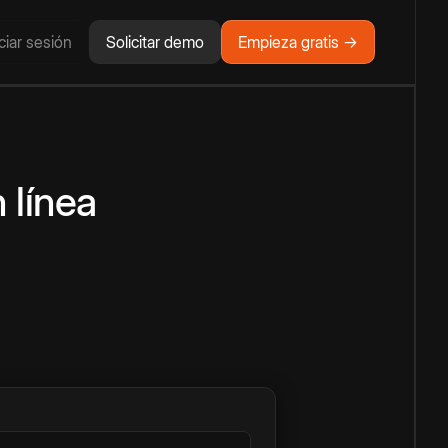
iciar sesión
Solicitar demo
Empieza gratis →
 línea