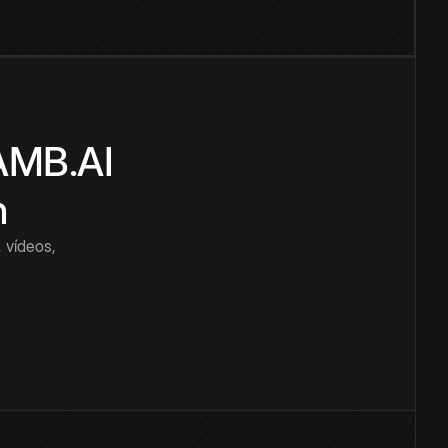
CAMB.AI
n
 vídeos,