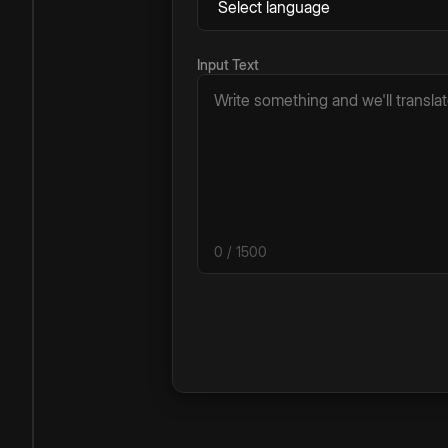
Input Text
0
/ 1500