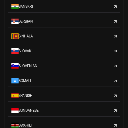
SANSKRIT
SERBIAN
SINHALA
SLOVAK
SLOVENIAN
SOMALI
SPANISH
SUNDANESE
SWAHILI