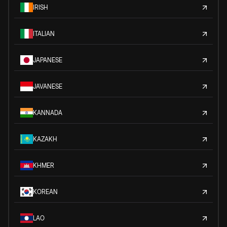
IRISH
ITALIAN
JAPANESE
JAVANESE
KANNADA
KAZAKH
KHMER
KOREAN
LAO