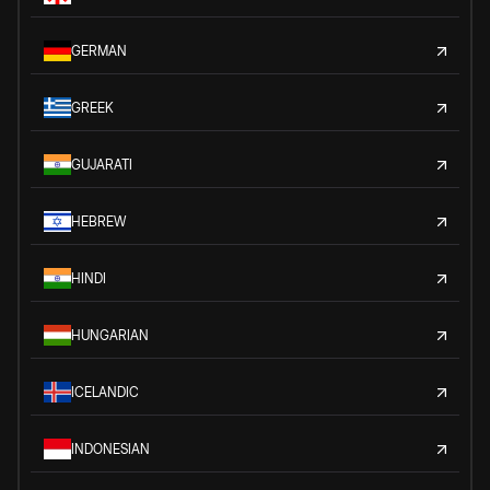
GERMAN
GREEK
GUJARATI
HEBREW
HINDI
HUNGARIAN
ICELANDIC
INDONESIAN