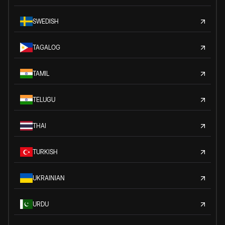
SWEDISH
TAGALOG
TAMIL
TELUGU
THAI
TURKISH
UKRAINIAN
URDU