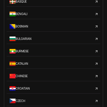
BASQUE
BENGALI
BOSNIAN
BULGARIAN
BURMESE
CATALAN
CHINESE
CROATIAN
CZECH