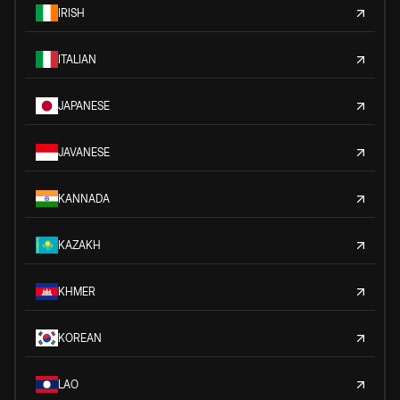
IRISH
ITALIAN
JAPANESE
JAVANESE
KANNADA
KAZAKH
KHMER
KOREAN
LAO