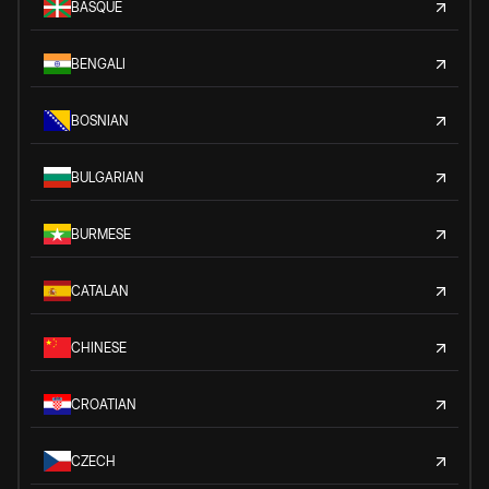
BASQUE
BENGALI
BOSNIAN
BULGARIAN
BURMESE
CATALAN
CHINESE
CROATIAN
CZECH