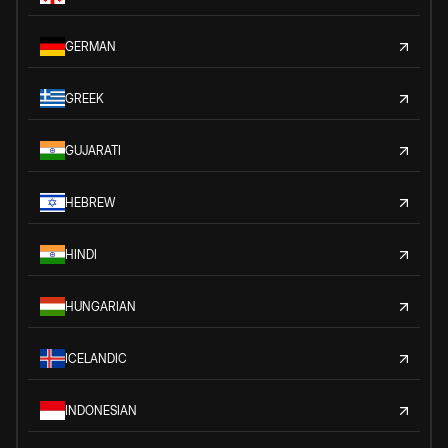
GERMAN
GREEK
GUJARATI
HEBREW
HINDI
HUNGARIAN
ICELANDIC
INDONESIAN