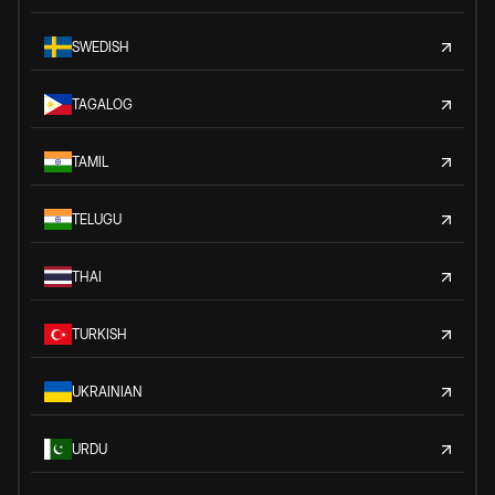
SWEDISH
TAGALOG
TAMIL
TELUGU
THAI
TURKISH
UKRAINIAN
URDU