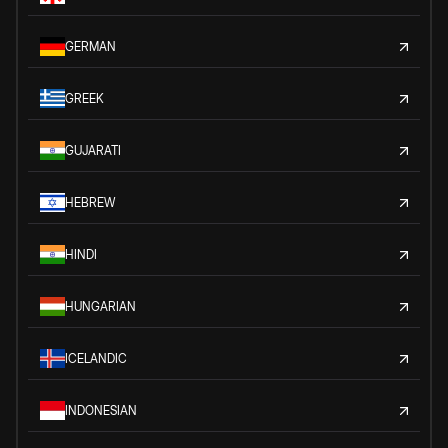
GERMAN
GREEK
GUJARATI
HEBREW
HINDI
HUNGARIAN
ICELANDIC
INDONESIAN