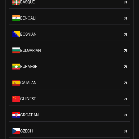
BASQUE
BENGALI
BOSNIAN
BULGARIAN
BURMESE
CATALAN
CHINESE
CROATIAN
CZECH