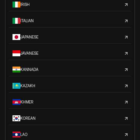
IRISH
ITALIAN
JAPANESE
JAVANESE
KANNADA
KAZAKH
KHMER
KOREAN
LAO