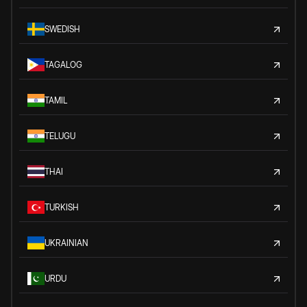
SWEDISH
TAGALOG
TAMIL
TELUGU
THAI
TURKISH
UKRAINIAN
URDU