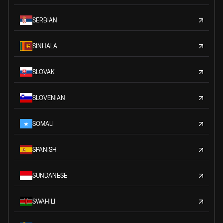
SERBIAN
SINHALA
SLOVAK
SLOVENIAN
SOMALI
SPANISH
SUNDANESE
SWAHILI