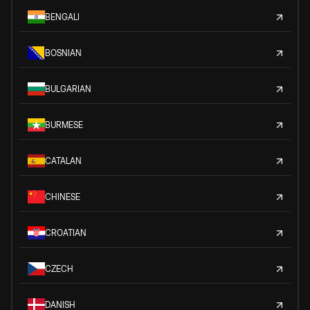
BENGALI
BOSNIAN
BULGARIAN
BURMESE
CATALAN
CHINESE
CROATIAN
CZECH
DANISH