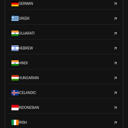
GERMAN
GREEK
GUJARATI
HEBREW
HINDI
HUNGARIAN
ICELANDIC
INDONESIAN
IRISH