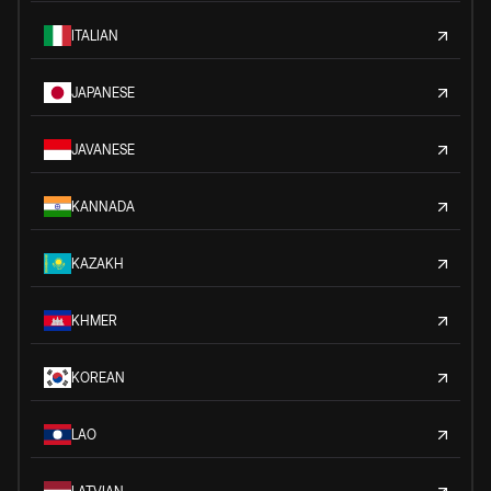
ITALIAN
JAPANESE
JAVANESE
KANNADA
KAZAKH
KHMER
KOREAN
LAO