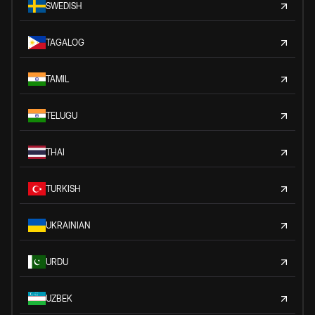
SWEDISH
TAGALOG
TAMIL
TELUGU
THAI
TURKISH
UKRAINIAN
URDU
UZBEK