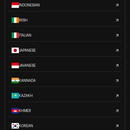
INDONESIAN
IRISH
ITALIAN
JAPANESE
JAVANESE
KANNADA
KAZAKH
KHMER
KOREAN