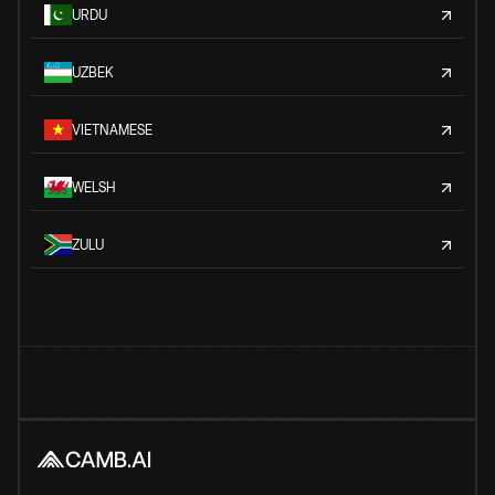
URDU
UZBEK
VIETNAMESE
WELSH
ZULU