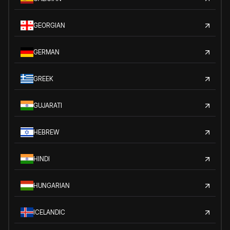
GEORGIAN
GERMAN
GREEK
GUJARATI
HEBREW
HINDI
HUNGARIAN
ICELANDIC