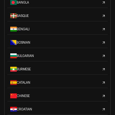
BANGLA
BASQUE
BENGALI
BOSNIAN
BULGARIAN
BURMESE
CATALAN
CHINESE
CROATIAN