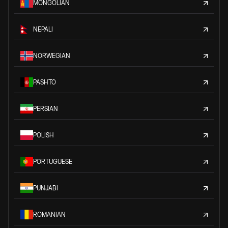
MONGOLIAN
NEPALI
NORWEGIAN
PASHTO
PERSIAN
POLISH
PORTUGUESE
PUNJABI
ROMANIAN