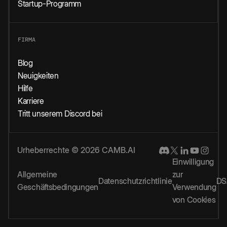
Startup-Programm
FIRMA
Blog
Neuigkeiten
Hilfe
Karriere
Tritt unserem Discord bei
Urheberrechte © 2026 CAMB.AI
Einwilligung
Allgemeine
zur
Datenschutzrichtlinie
DS
Geschäftsbedingungen
Verwendung
von Cookies