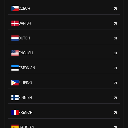
CZECH
DANISH
DUTCH
ENGLISH
ESTONIAN
FILIPINO
FINNISH
FRENCH
GALICIAN