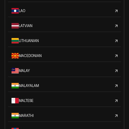
LAO
LATVIAN
LITHUANIAN
MACEDONIAN
MALAY
MALAYALAM
MALTESE
MARATHI