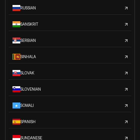
RUSSIAN
SANSKRIT
SERBIAN
SINHALA
SLOVAK
SLOVENIAN
SOMALI
SPANISH
SUNDANESE