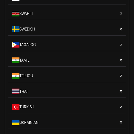
SWAHILI
SWEDISH
TAGALOG
TAMIL
TELUGU
THAI
TURKISH
UKRAINIAN