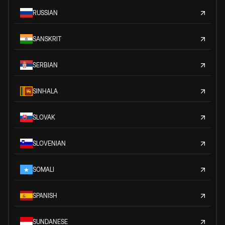
RUSSIAN
SANSKRIT
SERBIAN
SINHALA
SLOVAK
SLOVENIAN
SOMALI
SPANISH
SUNDANESE