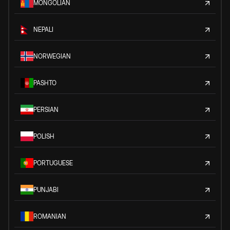
MONGOLIAN
NEPALI
NORWEGIAN
PASHTO
PERSIAN
POLISH
PORTUGUESE
PUNJABI
ROMANIAN