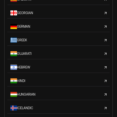
GEORGIAN
GERMAN
GREEK
GUJARATI
HEBREW
HINDI
HUNGARIAN
ICELANDIC