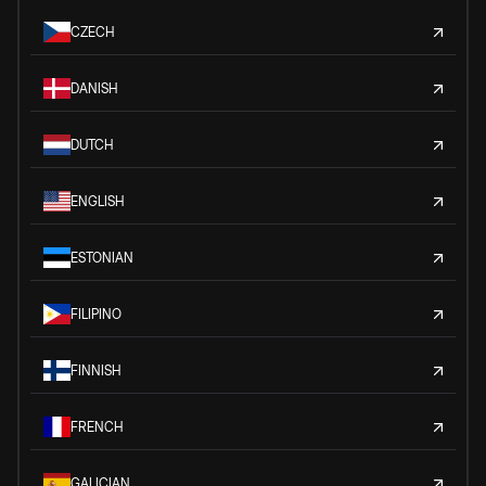
CZECH
DANISH
DUTCH
ENGLISH
ESTONIAN
FILIPINO
FINNISH
FRENCH
GALICIAN