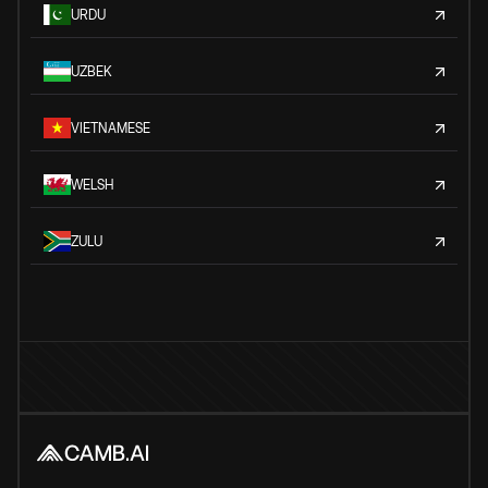
URDU
UZBEK
VIETNAMESE
WELSH
ZULU