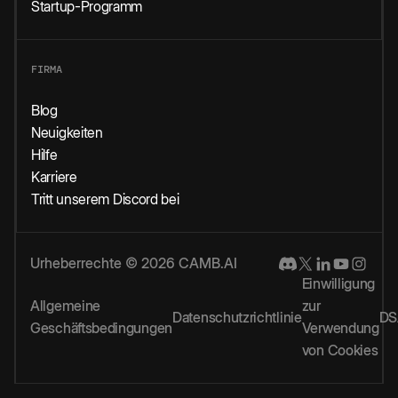
Startup-Programm
FIRMA
Blog
Neuigkeiten
Hilfe
Karriere
Tritt unserem Discord bei
Urheberrechte © 2026 CAMB.AI
Einwilligung
Allgemeine
zur
Datenschutzrichtlinie
DS
Geschäftsbedingungen
Verwendung
von Cookies