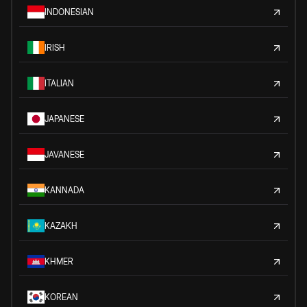
INDONESIAN
IRISH
ITALIAN
JAPANESE
JAVANESE
KANNADA
KAZAKH
KHMER
KOREAN