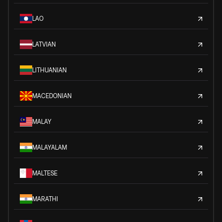
LAO
LATVIAN
LITHUANIAN
MACEDONIAN
MALAY
MALAYALAM
MALTESE
MARATHI