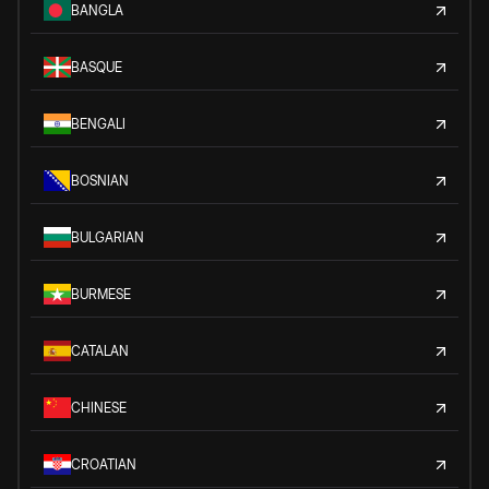
BANGLA
BASQUE
BENGALI
BOSNIAN
BULGARIAN
BURMESE
CATALAN
CHINESE
CROATIAN