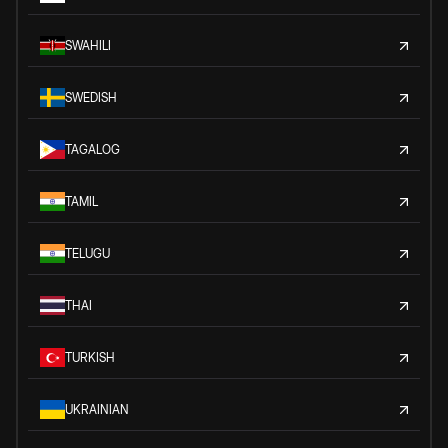
SWAHILI
SWEDISH
TAGALOG
TAMIL
TELUGU
THAI
TURKISH
UKRAINIAN