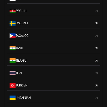
SWAHILI
SWEDISH
TAGALOG
TAMIL
TELUGU
THAI
TURKISH
UKRAINIAN