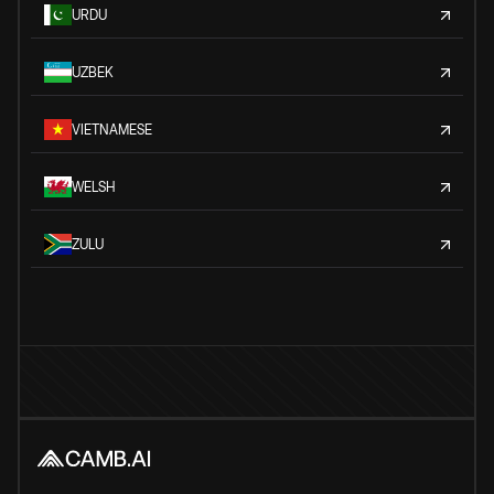
URDU
UZBEK
VIETNAMESE
WELSH
ZULU