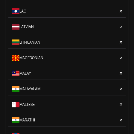
LAO
LATVIAN
LITHUANIAN
MACEDONIAN
MALAY
MALAYALAM
MALTESE
MARATHI