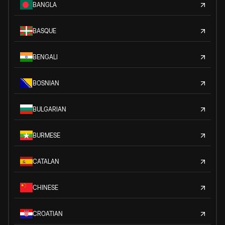
BANGLA
BASQUE
BENGALI
BOSNIAN
BULGARIAN
BURMESE
CATALAN
CHINESE
CROATIAN