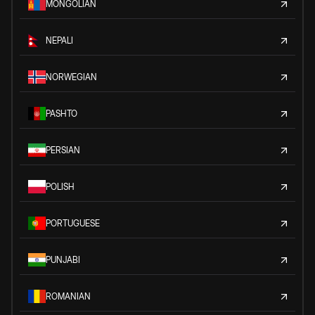
MONGOLIAN
NEPALI
NORWEGIAN
PASHTO
PERSIAN
POLISH
PORTUGUESE
PUNJABI
ROMANIAN