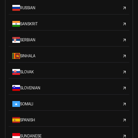
RUSSIAN
SANSKRIT
SERBIAN
SINHALA
SLOVAK
SLOVENIAN
SOMALI
SPANISH
SUNDANESE