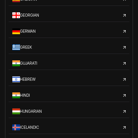
GEORGIAN
GERMAN
GREEK
GUJARATI
HEBREW
HINDI
HUNGARIAN
ICELANDIC