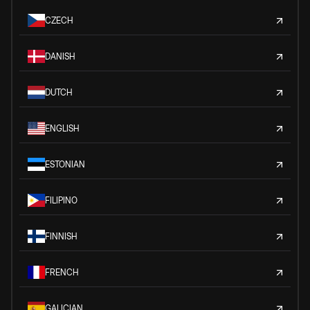
CZECH
DANISH
DUTCH
ENGLISH
ESTONIAN
FILIPINO
FINNISH
FRENCH
GALICIAN