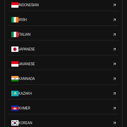
INDONESIAN
IRISH
ITALIAN
JAPANESE
JAVANESE
KANNADA
KAZAKH
KHMER
KOREAN