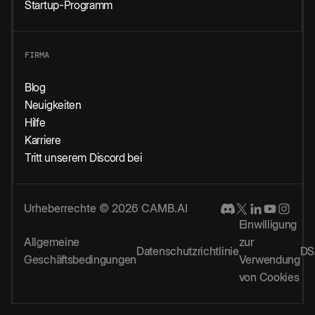
Startup-Programm
FIRMA
Blog
Neuigkeiten
Hilfe
Karriere
Tritt unserem Discord bei
Urheberrechte © 2026 CAMB.AI
Einwilligung
Allgemeine
zur
Datenschutzrichtlinie
DS
Geschäftsbedingungen
Verwendung
von Cookies