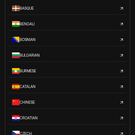
BASQUE
BENGALI
BOSNIAN
BULGARIAN
BURMESE
CATALAN
CHINESE
CROATIAN
CZECH