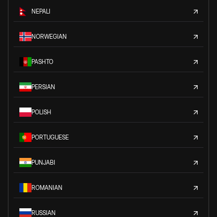
NEPALI
NORWEGIAN
PASHTO
PERSIAN
POLISH
PORTUGUESE
PUNJABI
ROMANIAN
RUSSIAN