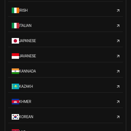
IRISH
ITALIAN
JAPANESE
JAVANESE
KANNADA
KAZAKH
KHMER
KOREAN