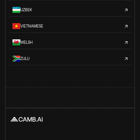
UZBEK
VIETNAMESE
WELSH
ZULU