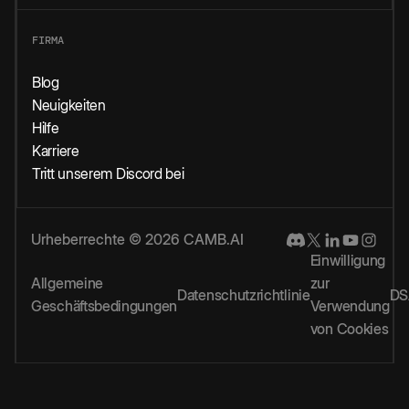
FIRMA
Blog
Neuigkeiten
Hilfe
Karriere
Tritt unserem Discord bei
Urheberrechte © 2026 CAMB.AI
Einwilligung
Allgemeine
zur
Datenschutzrichtlinie
DS
Geschäftsbedingungen
Verwendung
von Cookies