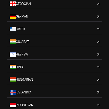
GEORGIAN
GERMAN
GREEK
GUJARATI
HEBREW
HINDI
HUNGARIAN
ICELANDIC
INDONESIAN