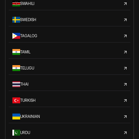
SWAHILI
SWEDISH
TAGALOG
TAMIL
TELUGU
THAI
TURKISH
UKRAINIAN
URDU