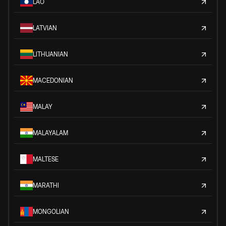
LAO
LATVIAN
LITHUANIAN
MACEDONIAN
MALAY
MALAYALAM
MALTESE
MARATHI
MONGOLIAN