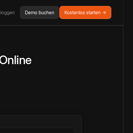
nloggen
Demo buchen
Kostenlos starten →
Online