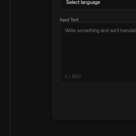
Input Text
0
/ 1500