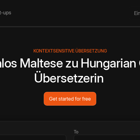
rt-ups
Ei
KONTEXTSENSITIVE ÜBERSETZUNG
los
Maltese
zu
Hungarian
Übersetzerin
Get started for free
To