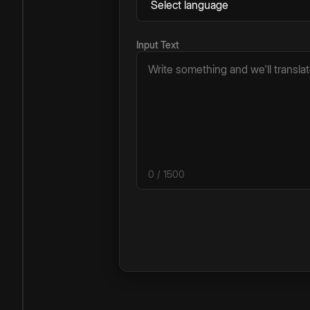
Input Text
0
/ 1500