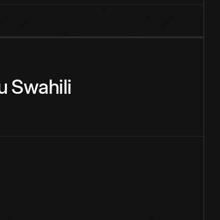
u
Swahili