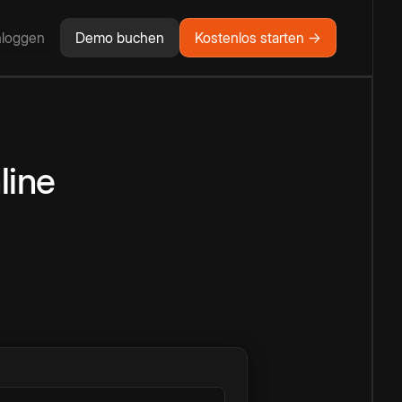
nloggen
Demo buchen
Kostenlos starten →
line