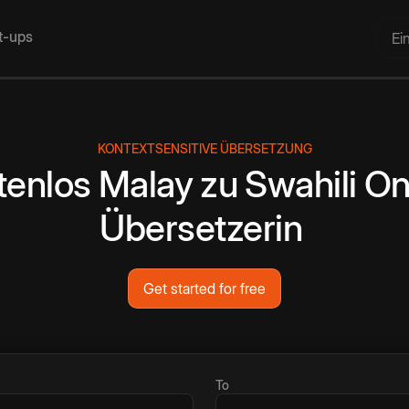
rt-ups
Ei
KONTEXTSENSITIVE ÜBERSETZUNG
tenlos
Malay
zu
Swahili
On
Übersetzerin
Get started for free
To