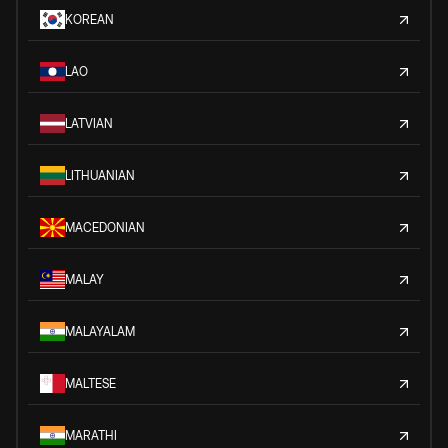
KOREAN
LAO
LATVIAN
LITHUANIAN
MACEDONIAN
MALAY
MALAYALAM
MALTESE
MARATHI