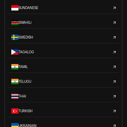
SUNDANESE
SWAHILI
SWEDISH
TAGALOG
TAMIL
TELUGU
THAI
TURKISH
UKRAINIAN