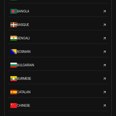
BANGLA
BASQUE
BENGALI
BOSNIAN
BULGARIAN
BURMESE
CATALAN
CHINESE