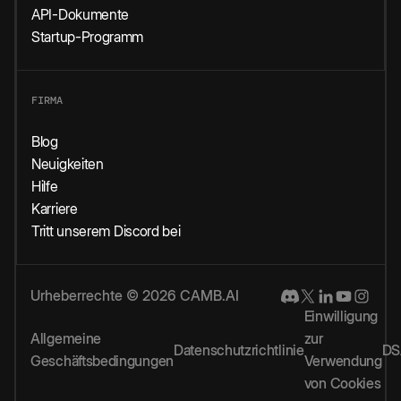
API-Dokumente
Startup-Programm
FIRMA
Blog
Neuigkeiten
Hilfe
Karriere
Tritt unserem Discord bei
Urheberrechte © 2026 CAMB.AI
Einwilligung
Allgemeine
zur
Datenschutzrichtlinie
DS
Geschäftsbedingungen
Verwendung
von Cookies