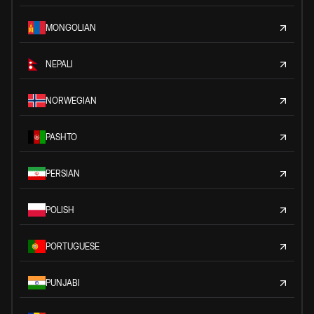
MONGOLIAN
NEPALI
NORWEGIAN
PASHTO
PERSIAN
POLISH
PORTUGUESE
PUNJABI