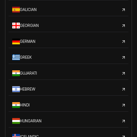
GALICIAN
GEORGIAN
GERMAN
GREEK
GUJARATI
HEBREW
HINDI
HUNGARIAN
ICELANDIC