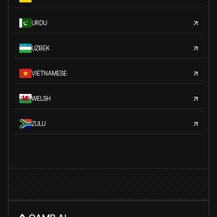
URDU
UZBEK
VIETNAMESE
WELSH
ZULU