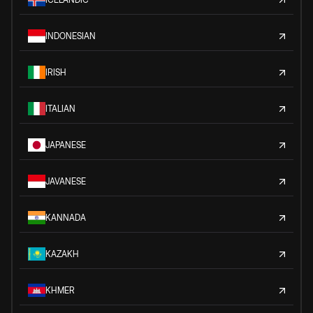
INDONESIAN
IRISH
ITALIAN
JAPANESE
JAVANESE
KANNADA
KAZAKH
KHMER