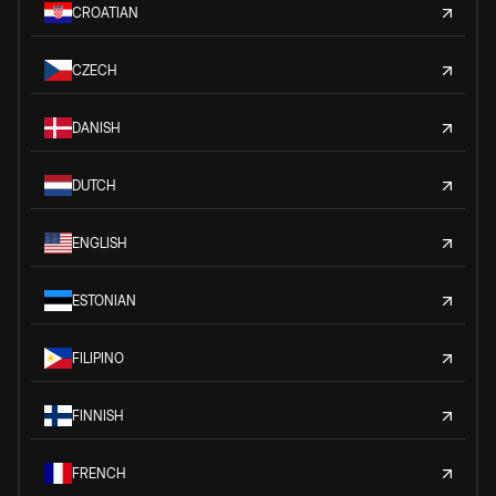
CROATIAN
CZECH
DANISH
DUTCH
ENGLISH
ESTONIAN
FILIPINO
FINNISH
FRENCH