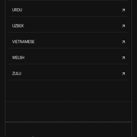
URDU
UZBEK
VIETNAMESE
WELSH
ZULU