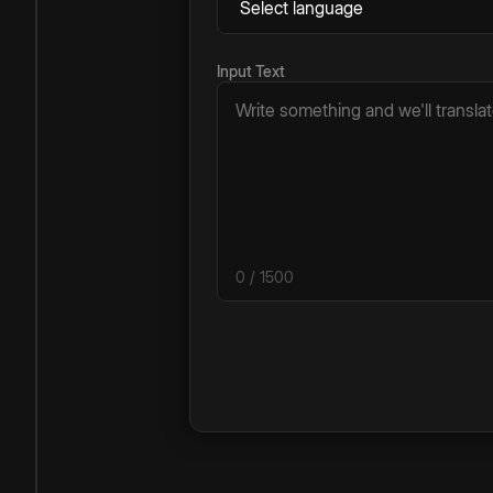
Input Text
0
/ 1500