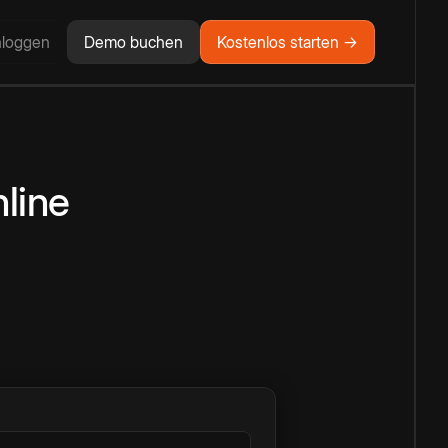
nloggen
Demo buchen
Kostenlos starten →
line