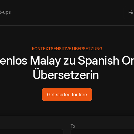
rt-ups
Ei
KONTEXTSENSITIVE ÜBERSETZUNG
enlos
Malay
zu
Spanish
On
Übersetzerin
Get started for free
To