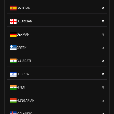
GALICIAN
GEORGIAN
GERMAN
GREEK
GUJARATI
HEBREW
HINDI
HUNGARIAN
ICELANDIC