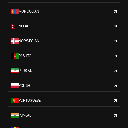
MONGOLIAN
NEPALI
NORWEGIAN
PASHTO
PERSIAN
POLISH
PORTUGUESE
PUNJABI