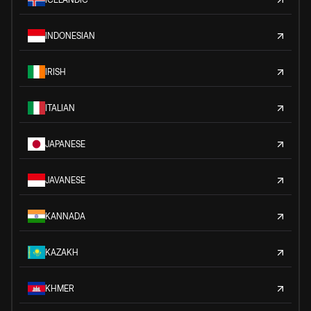
INDONESIAN
IRISH
ITALIAN
JAPANESE
JAVANESE
KANNADA
KAZAKH
KHMER