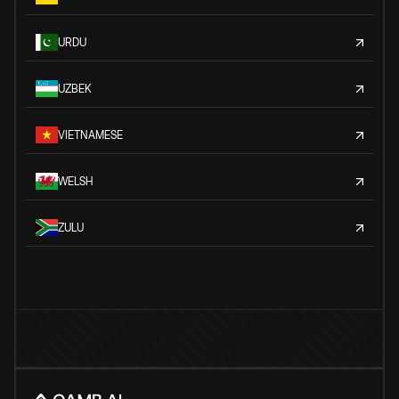
URDU
UZBEK
VIETNAMESE
WELSH
ZULU