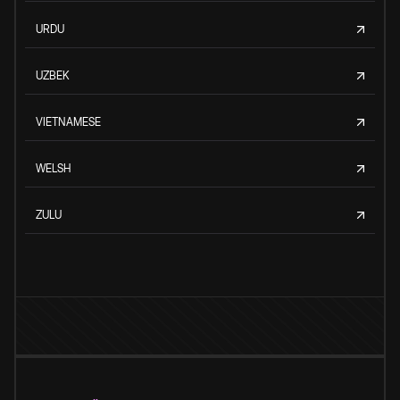
URDU
UZBEK
VIETNAMESE
WELSH
ZULU