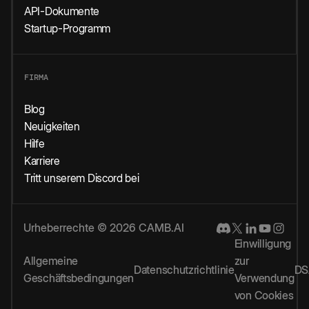
API-Dokumente
Startup-Programm
FIRMA
Blog
Neuigkeiten
Hilfe
Karriere
Tritt unserem Discord bei
Urheberrechte © 2026 CAMB.AI
Einwilligung
Allgemeine
zur
Datenschutzrichtlinie
DS
Geschäftsbedingungen
Verwendung
von Cookies