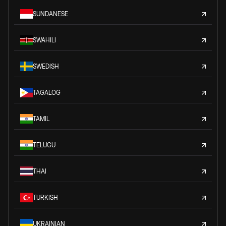
SUNDANESE
SWAHILI
SWEDISH
TAGALOG
TAMIL
TELUGU
THAI
TURKISH
UKRAINIAN