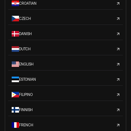
CROATIAN
CZECH
DANISH
DUTCH
ENGLISH
ESTONIAN
FILIPINO
FINNISH
FRENCH