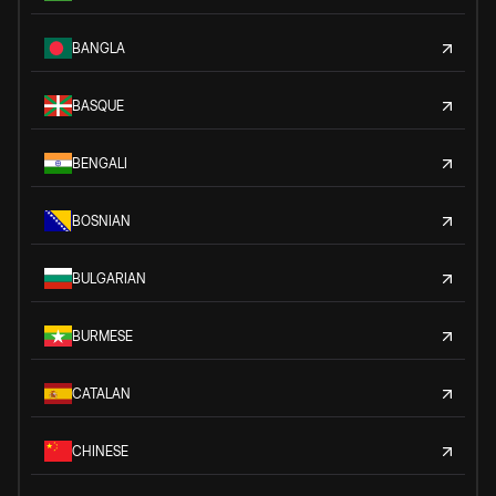
BANGLA
BASQUE
BENGALI
BOSNIAN
BULGARIAN
BURMESE
CATALAN
CHINESE