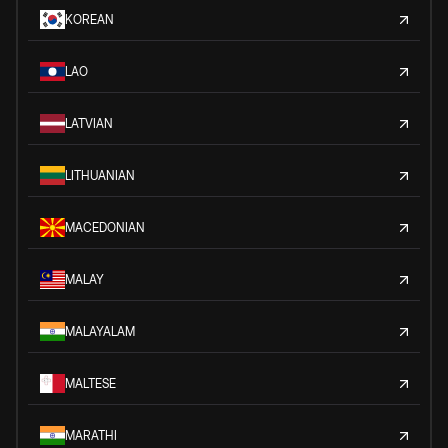
KOREAN
LAO
LATVIAN
LITHUANIAN
MACEDONIAN
MALAY
MALAYALAM
MALTESE
MARATHI