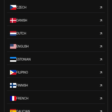
CZECH
DANISH
DUTCH
ENGLISH
ESTONIAN
FILIPINO
FINNISH
FRENCH
GALICIAN