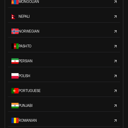
MONGOLIAN
NEPALI
NORWEGIAN
PASHTO
PERSIAN
POLISH
PORTUGUESE
PUNJABI
ROMANIAN