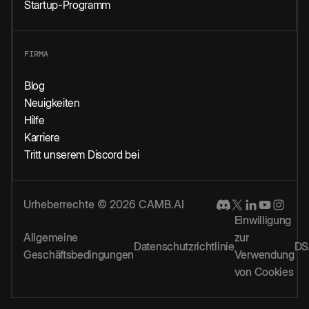
Startup-Programm
FIRMA
Blog
Neuigkeiten
Hilfe
Karriere
Tritt unserem Discord bei
Urheberrechte © 2026 CAMB.AI
Einwilligung
Allgemeine
zur
Datenschutzrichtlinie
DS
Geschäftsbedingungen
Verwendung
von Cookies