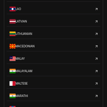
LAO
LATVIAN
LITHUANIAN
MACEDONIAN
MALAY
MALAYALAM
MALTESE
MARATHI