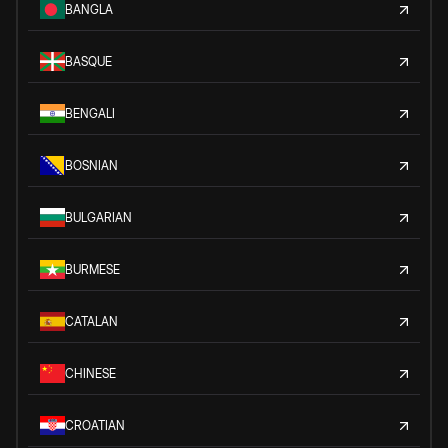
BANGLA
BASQUE
BENGALI
BOSNIAN
BULGARIAN
BURMESE
CATALAN
CHINESE
CROATIAN