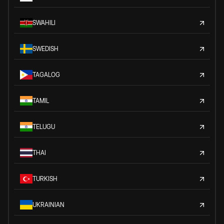
SWAHILI
SWEDISH
TAGALOG
TAMIL
TELUGU
THAI
TURKISH
UKRAINIAN