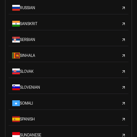
RUSSIAN
SANSKRIT
SERBIAN
SINHALA
SLOVAK
SLOVENIAN
SOMALI
SPANISH
SUNDANESE