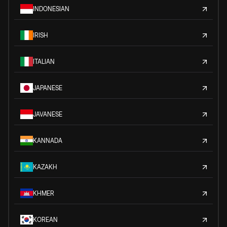
INDONESIAN
IRISH
ITALIAN
JAPANESE
JAVANESE
KANNADA
KAZAKH
KHMER
KOREAN