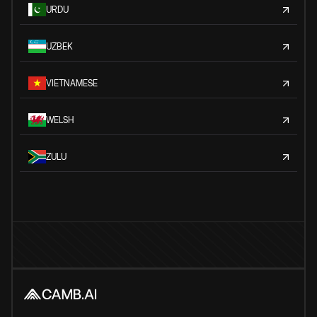
URDU
UZBEK
VIETNAMESE
WELSH
ZULU