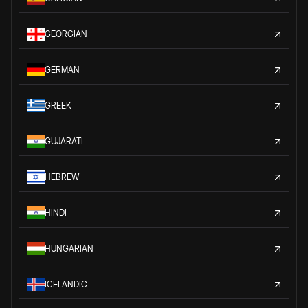
GEORGIAN
GERMAN
GREEK
GUJARATI
HEBREW
HINDI
HUNGARIAN
ICELANDIC