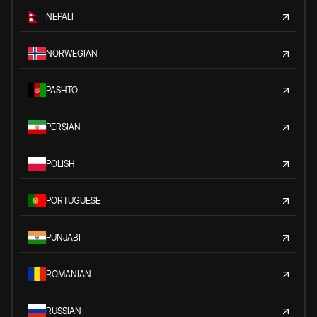
NEPALI
NORWEGIAN
PASHTO
PERSIAN
POLISH
PORTUGUESE
PUNJABI
ROMANIAN
RUSSIAN