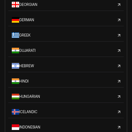
GEORGIAN
GERMAN
GREEK
GUJARATI
HEBREW
HINDI
HUNGARIAN
ICELANDIC
INDONESIAN