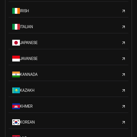
IRISH
ITALIAN
JAPANESE
JAVANESE
KANNADA
KAZAKH
KHMER
KOREAN