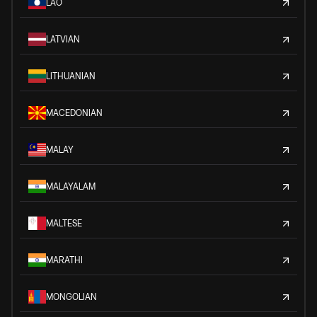
LAO
LATVIAN
LITHUANIAN
MACEDONIAN
MALAY
MALAYALAM
MALTESE
MARATHI
MONGOLIAN