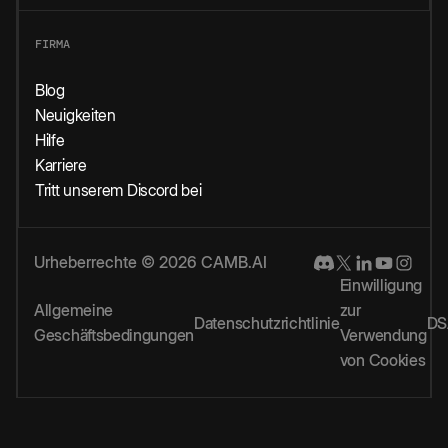
FIRMA
Blog
Neuigkeiten
Hilfe
Karriere
Tritt unserem Discord bei
Urheberrechte © 2026 CAMB.AI
Einwilligung
Allgemeine
zur
Datenschutzrichtlinie
DS
Geschäftsbedingungen
Verwendung
von Cookies