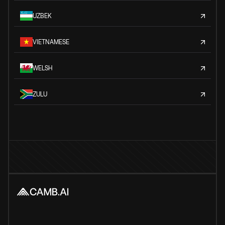
UZBEK
VIETNAMESE
WELSH
ZULU