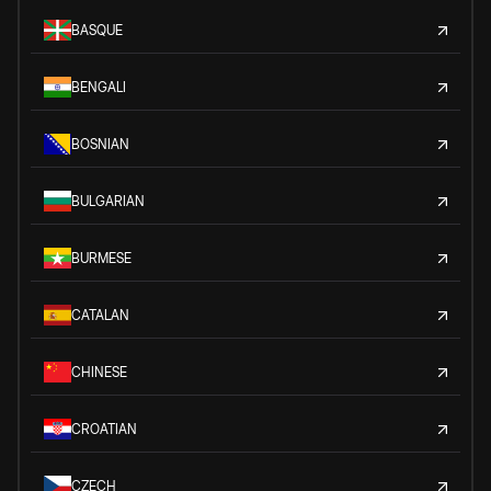
BASQUE
BENGALI
BOSNIAN
BULGARIAN
BURMESE
CATALAN
CHINESE
CROATIAN
CZECH