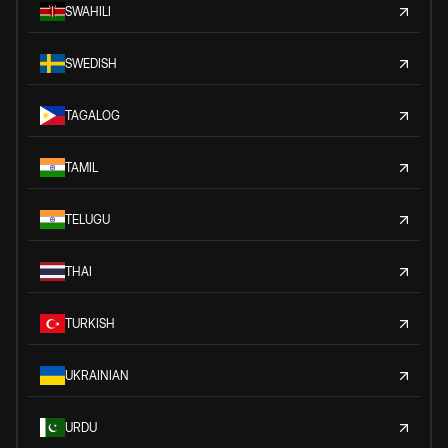
SWAHILI
SWEDISH
TAGALOG
TAMIL
TELUGU
THAI
TURKISH
UKRAINIAN
URDU