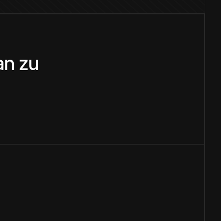
an
zu