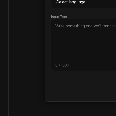
Input Text
0
/ 1500