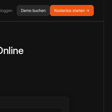
nloggen
Demo buchen
Kostenlos starten →
Online