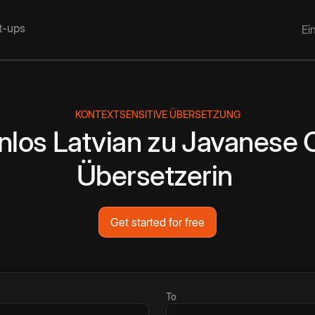
rt-ups
Ei
KONTEXTSENSITIVE ÜBERSETZUNG
nlos
Latvian
zu
Javanese
Übersetzerin
Get started for free
To